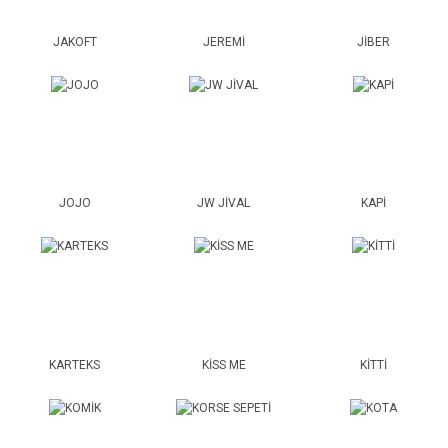
JAKOFT
JEREMİ
JİBER
JOJO
JW JİVAL
KAPİ
KARTEKS
KİSS ME
KİTTİ