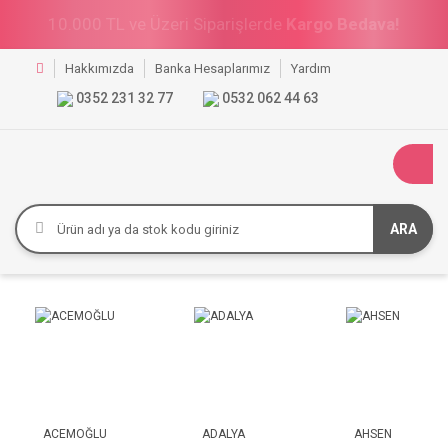
10.000 TL ve Üzeri Siparişlerde
%10 İndirim!
Hakkımızda
Banka Hesaplarımız
Yardım
0352 231 32 77
0532 062 44 63
ARA
ACEMOĞLU
ADALYA
AHSEN