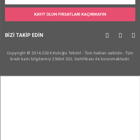
KAYIT OLUN FIRSATLARI KAÇIRMAYIN
BİZİ TAKİP EDİN
Copyright © 2014-2024 Kuloğlu Tekstil - Tüm hakları saklıdır.- Tüm
kredi kartı bilgileriniz 256bit SSL Sertifikası ile korunmaktadır.