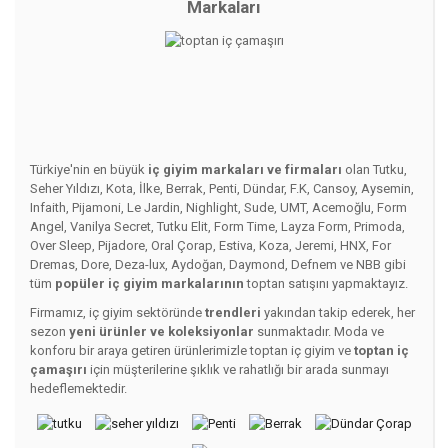
Markaları
Türkiye'nin en büyük
iç giyim markaları ve firmaları
olan Tutku,
Seher Yıldızı, Kota, İlke, Berrak, Penti, Dündar, F.K, Cansoy, Aysemin,
Infaith, Pijamoni, Le Jardin, Nighlight, Sude, UMT, Acemoğlu, Form
Angel, Vanilya Secret, Tutku Elit, Form Time, Layza Form, Primoda,
Over Sleep, Pijadore, Oral Çorap, Estiva, Koza, Jeremi, HNX, For
Dremas, Dore, Deza-lux, Aydoğan, Daymond, Defnem ve NBB gibi
tüm
popüler iç giyim markalarının
toptan satışını yapmaktayız.
Firmamız, iç giyim sektöründe
trendleri
yakından takip ederek, her
sezon
yeni ürünler ve koleksiyonlar
sunmaktadır. Moda ve
konforu bir araya getiren ürünlerimizle toptan iç giyim ve
toptan iç
çamaşırı
için müşterilerine şıklık ve rahatlığı bir arada sunmayı
hedeflemektedir.