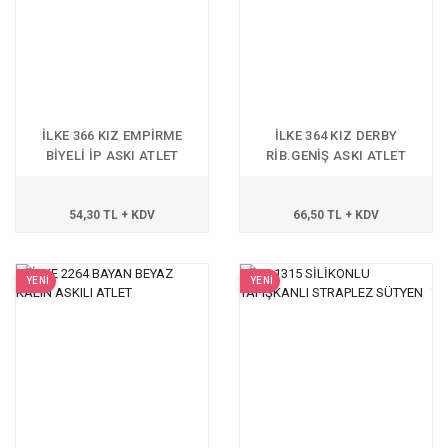
İLKE 366 KIZ EMPİRME
İLKE 364 KIZ DERBY
BİYELİ İP ASKI ATLET
RİB.GENİŞ ASKI ATLET
54,30 TL + KDV
66,50 TL + KDV
YENİ
YENİ