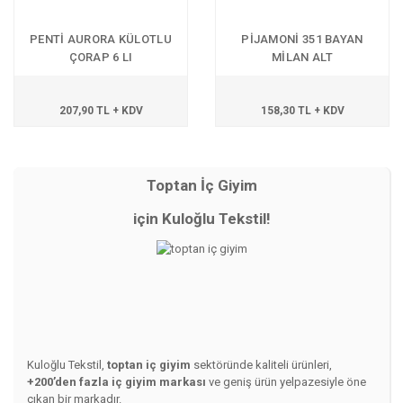
PENTİ AURORA KÜLOTLU
PİJAMONİ 351 BAYAN
ÇORAP 6 LI
MİLAN ALT
207,90 TL + KDV
158,30 TL + KDV
Toptan İç Giyim
için Kuloğlu Tekstil!
Kuloğlu Tekstil,
toptan iç giyim
sektöründe kaliteli ürünleri,
+200’den fazla iç giyim markası
ve geniş ürün yelpazesiyle öne
çıkan bir markadır.