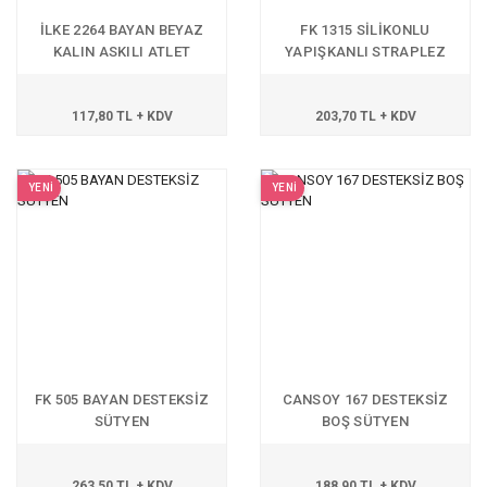
İLKE 2264 BAYAN BEYAZ
FK 1315 SİLİKONLU
KALIN ASKILI ATLET
YAPIŞKANLI STRAPLEZ
SÜTYEN
117,80 TL + KDV
203,70 TL + KDV
YENİ
YENİ
FK 505 BAYAN DESTEKSİZ
CANSOY 167 DESTEKSİZ
SÜTYEN
BOŞ SÜTYEN
263,50 TL + KDV
188,90 TL + KDV