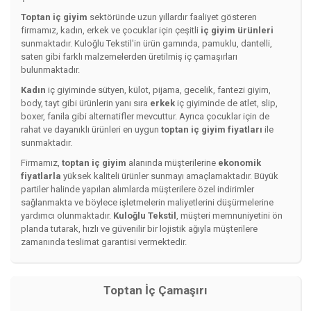
Toptan iç giyim
sektöründe uzun yıllardır faaliyet gösteren
firmamız, kadın, erkek ve çocuklar için çeşitli
iç giyim ürünleri
sunmaktadır. Kuloğlu Tekstil'in ürün gamında, pamuklu, dantelli,
saten gibi farklı malzemelerden üretilmiş iç çamaşırları
bulunmaktadır.
Kadın
iç giyiminde sütyen, külot, pijama, gecelik, fantezi giyim,
body, tayt gibi ürünlerin yanı sıra
erkek
iç giyiminde de atlet, slip,
boxer, fanila gibi alternatifler mevcuttur. Ayrıca çocuklar için de
rahat ve dayanıklı ürünleri en uygun
toptan iç giyim fiyatları
ile
sunmaktadır.
Firmamız,
toptan iç giyim
alanında müşterilerine
ekonomik
fiyatlarla
yüksek kaliteli ürünler sunmayı amaçlamaktadır. Büyük
partiler halinde yapılan alımlarda müşterilere özel indirimler
sağlanmakta ve böylece işletmelerin maliyetlerini düşürmelerine
yardımcı olunmaktadır.
Kuloğlu Tekstil
, müşteri memnuniyetini ön
planda tutarak, hızlı ve güvenilir bir lojistik ağıyla müşterilere
zamanında teslimat garantisi vermektedir.
Toptan İç Çamaşırı