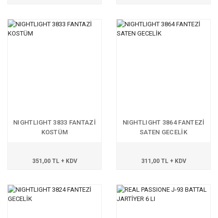
NIGHTLIGHT 3833 FANTAZİ
NIGHTLIGHT 3864 FANTEZİ
KOSTÜM
SATEN GECELİK
351,00 TL + KDV
311,00 TL + KDV