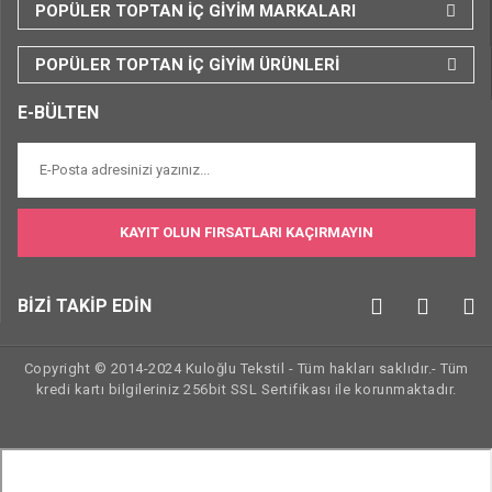
POPÜLER TOPTAN İÇ GİYİM MARKALARI
POPÜLER TOPTAN İÇ GİYİM ÜRÜNLERİ
E-BÜLTEN
KAYIT OLUN FIRSATLARI KAÇIRMAYIN
BİZİ TAKİP EDİN
Copyright © 2014-2024 Kuloğlu Tekstil - Tüm hakları saklıdır.- Tüm
kredi kartı bilgileriniz 256bit SSL Sertifikası ile korunmaktadır.