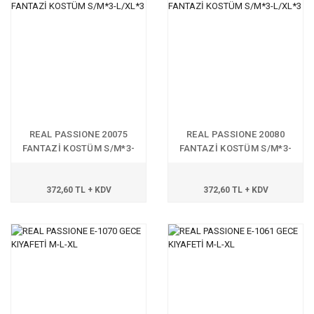
REAL PASSIONE 20075
REAL PASSIONE 20080
FANTAZİ KOSTÜM S/M*3-
FANTAZİ KOSTÜM S/M*3-
L/XL*3
L/XL*3
372,60 TL + KDV
372,60 TL + KDV