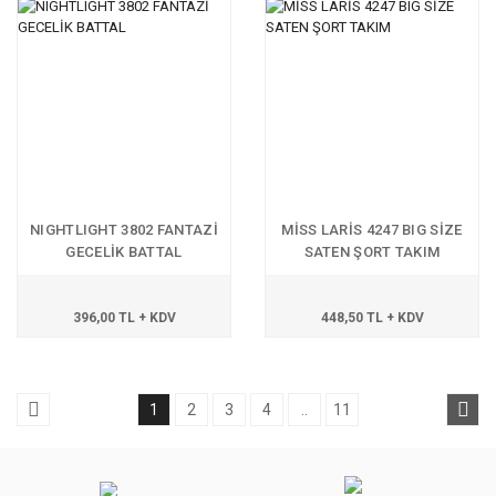
NIGHTLIGHT 3802 FANTAZİ
MİSS LARİS 4247 BIG SİZE
GECELİK BATTAL
SATEN ŞORT TAKIM
396,00 TL + KDV
448,50 TL + KDV
1
2
3
4
..
11