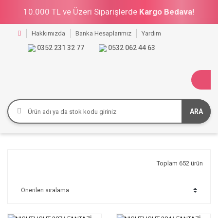
10.000 TL ve Üzeri Siparişlerde
Kargo Bedava!
Hakkımızda
Banka Hesaplarımız
Yardım
0352 231 32 77
0532 062 44 63
ARA
Toplam 652 ürün