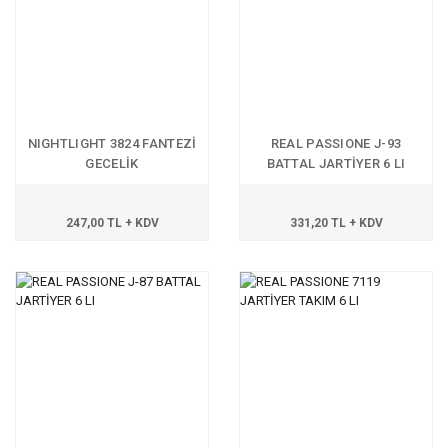
NIGHTLIGHT 3824 FANTEZİ
REAL PASSIONE J-93
GECELİK
BATTAL JARTİYER 6 LI
247,00 TL + KDV
331,20 TL + KDV