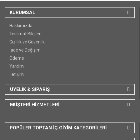
KURUMSAL
Hakkımızda
Teslimat Bilgileri
Gizlilik ve Güvenlik
İade ve Değişim
Ödeme
Yardım
İletişim
ÜYELİK & SİPARİŞ
MÜŞTERİ HİZMETLERİ
POPÜLER TOPTAN İÇ GİYİM KATEGORİLERİ