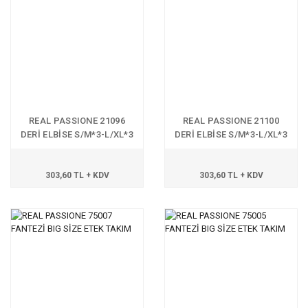
REAL PASSIONE 21096
REAL PASSIONE 21100
DERİ ELBİSE S/M*3-L/XL*3
DERİ ELBİSE S/M*3-L/XL*3
303,60 TL + KDV
303,60 TL + KDV