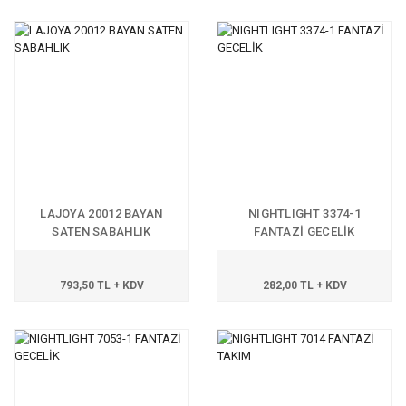
LAJOYA 20012 BAYAN
NIGHTLIGHT 3374-1
SATEN SABAHLIK
FANTAZİ GECELİK
793,50 TL + KDV
282,00 TL + KDV