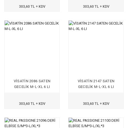
303,60 TL + KDV
303,60 TL + KDV
VİSATİN 2086 SATEN
VİSATİN 2147 SATEN
GECELİK M-L-XL 6 LI
GECELİK M-L-XL 6 LI
303,60 TL + KDV
303,60 TL + KDV