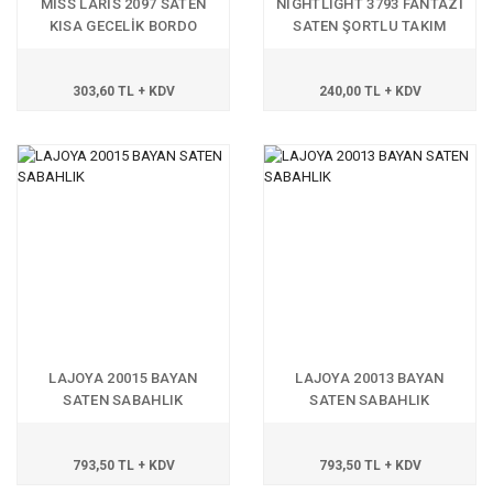
MİSS LARİS 2097 SATEN
NIGHTLIGHT 3793 FANTAZİ
KISA GECELİK BORDO
SATEN ŞORTLU TAKIM
303,60 TL + KDV
240,00 TL + KDV
LAJOYA 20015 BAYAN
LAJOYA 20013 BAYAN
SATEN SABAHLIK
SATEN SABAHLIK
793,50 TL + KDV
793,50 TL + KDV