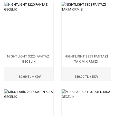
NIGHTLIGHT 3220 FANTAZİ
NIGHTLIGHT 3851 FANTAZİ
GECELİK
TAKIM KIRMIZI
180,00 TL + KDV
340,00 TL + KDV