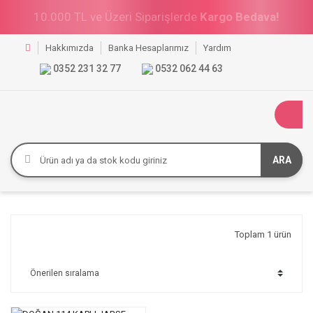
10.000 TL ve Üzeri Siparişlerde
Kargo Bedava!
Hakkımızda
Banka Hesaplarımız
Yardım
0352 231 32 77
0532 062 44 63
ARA
Toplam 1 ürün