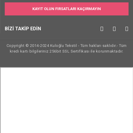
KAYIT OLUN FIRSATLARI KAÇIRMAYIN
BİZİ TAKİP EDİN
Copyright © 2014-2024 Kuloğlu Tekstil - Tüm hakları saklıdır.- Tüm
kredi kartı bilgileriniz 256bit SSL Sertifikası ile korunmaktadır.