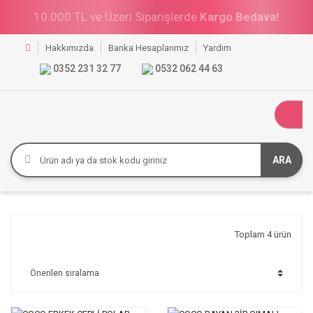
10.000 TL ve Üzeri Siparişlerde
Kargo Bedava!
Hakkımızda
Banka Hesaplarımız
Yardım
0352 231 32 77
0532 062 44 63
ARA
Toplam 4 ürün