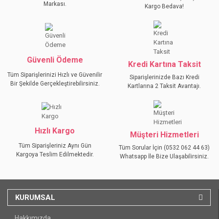
Ürün açıklamasında eksik bilgiler bulunuyor.
Markası.
Kargo Bedava!
Ürün bilgilerinde hatalar bulunuyor.
Ürün fiyatı diğer sitelerden daha pahalı.
Bu ürüne benzer farklı alternatifler olmalı.
Güvenli Ödeme
Kredi Kartına Taksit
Tüm Siparişlerinizi Hızlı ve Güvenilir
Siparişlerinizde Bazı Kredi
Bir Şekilde Gerçekleştirebilirsiniz.
Kartlarına 2 Taksit Avantajı.
GÖNDER
Hızlı Kargo
Müşteri Hizmetleri
Tüm Siparişleriniz Aynı Gün
Tüm Sorular İçin (0532 062 44 63)
Kargoya Teslim Edilmektedir.
Whatsapp İle Bize Ulaşabilirsiniz.
KURUMSAL
Hakkımızda