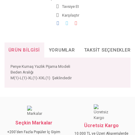
Tavsiye Et
Karşılaştır
ÜRÜN BILGISI
YORUMLAR
TAKSIT SEÇENEKLERI
Penye Kumaş Yazlık Pijama Modeli
Beden Aralığı
M(1)-L(1)-XL(1)-XXL(1) Şeklindedir
Bu ürünün fiyat bilgisi, resim, ürün açıklamalarında ve diğer
konularda yetersiz gördüğünüz noktaları öneri formunu
Bu ürüne ilk yorumu siz yapın!
kullanarak tarafımıza iletebilirsiniz.
Görüş ve önerileriniz için teşekkür ederiz.
Seçkin Markalar
YORUM YAZ
Ücretsiz Kargo
Ürün resmi kalitesiz, bozuk veya görüntülenemiyor.
+200'den Fazla Popüler İç Giyim
10.000 TL ve Üzeri Alışverişlerde