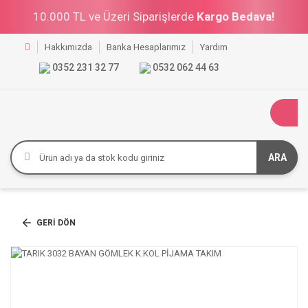
10.000 TL ve Üzeri Siparişlerde
Kargo Bedava!
Hakkımızda
Banka Hesaplarımız
Yardım
0352 231 32 77
0532 062 44 63
ARA
GERI DÖN