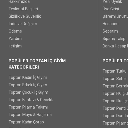
Hakkımızda
Yeni Üyelik
Teslimat Bilgileri
Üye Girişi
Gizlilik ve Güvenlik
Şifremi Unut
İade ve Değişim
Hesabım
Ödeme
Sepetim
Yardım
Sipariş Takip
İletişim
Banka Hesap B
POPÜLER TOPTAN İÇ GİYİM
POPÜLER TO
KATEGORİLERİ
Toptan Tutku 
Toptan Kadın İç Giyim
Toptan Seher Y
Toptan Erkek İç Giyim
Toptan Berrak
Toptan Çocuk İç Giyim
Toptan FK İç 
Toptan Fantazi & Gecelik
Toptan İlke İç
Toptan Pijama Takımı
Toptan Penti 
Toptan Mayo & Haşema
Toptan Dünda
Toptan Kadın Çorap
Toptan Pijamo