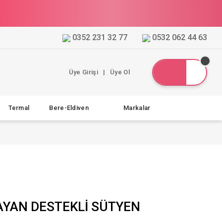
0352 231 32 77
0532 062 44 63
Üye Girişi
|
Üye Ol
Termal
Bere-Eldiven
Markalar
AYAN DESTEKLİ SÜTYEN