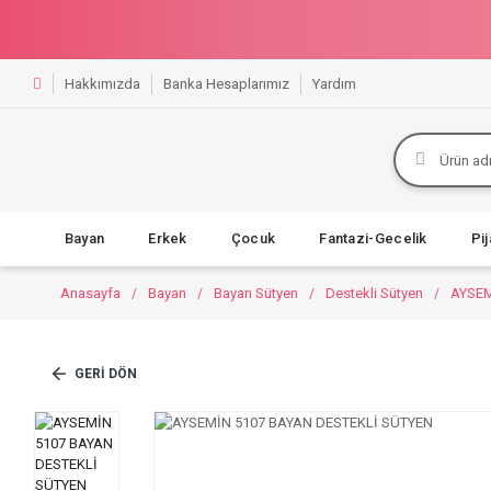
Hakkımızda
Banka Hesaplarımız
Yardım
Bayan
Erkek
Çocuk
Fantazi-Gecelik
Pi
Anasayfa
Bayan
Bayan Sütyen
Destekli Sütyen
AYSEM
GERI DÖN