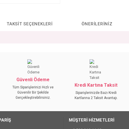
TAKSIT SEÇENEKLERI
ÖNERILERINIZ
da yetersiz gördüğünüz noktaları öneri formunu kullanarak tarafımıza iletebilirs
Bu ürüne ilk yorumu siz yapın!
YORUM YAZ
Güvenli Ödeme
Kredi Kartına Taksit
Tüm Siparişlerinizi Hızlı ve
Güvenilir Bir Şekilde
Siparişlerinizde Bazı Kredi
Gerçekleştirebilirsiniz.
Kartlarına 2 Taksit Avantajı.
PARİŞ
MÜŞTERİ HİZMETLERİ