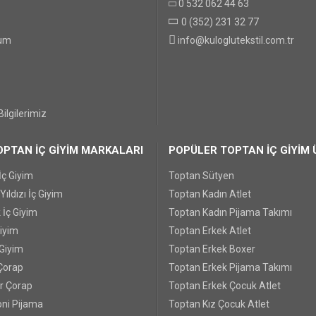
0 532 062 44 63
0 (352) 231 32 77
GÖNDER
tum
info@kuloglutekstil.com.tr
ilgilerimiz
PTAN İÇ GİYİM MARKALARI
POPÜLER TOPTAN İÇ GİYİM 
İç Giyim
Toptan Sütyen
ıldızı İç Giyim
Toptan Kadın Atlet
 İç Giyim
Toptan Kadın Pijama Takımı
Giyim
Toptan Erkek Atlet
 Giyim
Toptan Erkek Boxer
Çorap
Toptan Erkek Pijama Takımı
r Çorap
Toptan Erkek Çocuk Atlet
ni Pijama
Toptan Kız Çocuk Atlet