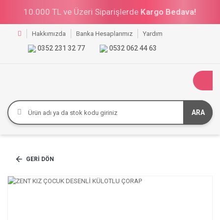
10.000 TL ve Üzeri Siparişlerde
Kargo Bedava!
Hakkımızda
Banka Hesaplarımız
Yardım
0352 231 32 77
0532 062 44 63
ARA
GERI DÖN