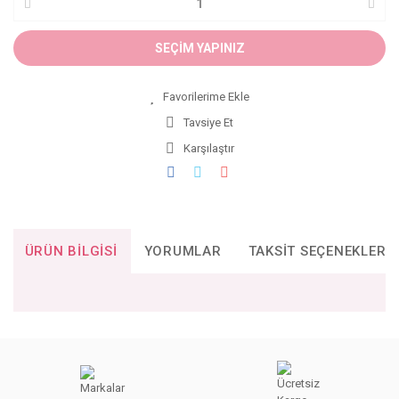
SEÇİM YAPINIZ
Tavsiye Et
Karşılaştır
ÜRÜN BILGISI
YORUMLAR
TAKSIT SEÇENEKLERI
Bu ürünün fiyat bilgisi, resim, ürün açıklamalarında ve diğer
konularda yetersiz gördüğünüz noktaları öneri formunu
Bu ürüne ilk yorumu siz yapın!
kullanarak tarafımıza iletebilirsiniz.
Görüş ve önerileriniz için teşekkür ederiz.