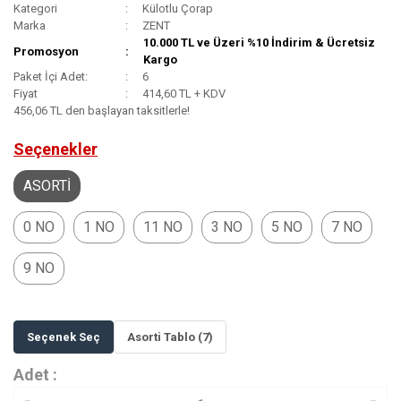
Kategori
Külotlu Çorap
Marka
ZENT
10.000 TL ve Üzeri %10 İndirim & Ücretsiz
Promosyon
Kargo
Paket İçi Adet:
6
Fiyat
414,60 TL + KDV
456,06 TL den başlayan taksitlerle!
Seçenekler
ASORTİ
0 NO
1 NO
11 NO
3 NO
5 NO
7 NO
9 NO
Seçenek Seç
Asorti Tablo (7)
Adet :