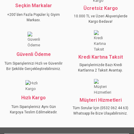
Seçkin Markalar
YORUM YAZ
Ücretsiz Kargo
Ürün resmi kalitesiz, bozuk veya görüntülenemiyor.
+200'den Fazla Popüler İç Giyim
10.000 TL ve Üzeri Alışverişlerde
Ürün açıklamasında eksik bilgiler bulunuyor.
Markası.
Kargo Bedava!
Ürün bilgilerinde hatalar bulunuyor.
Ürün fiyatı diğer sitelerden daha pahalı.
Bu ürüne benzer farklı alternatifler olmalı.
Güvenli Ödeme
Kredi Kartına Taksit
Tüm Siparişlerinizi Hızlı ve Güvenilir
Siparişlerinizde Bazı Kredi
Bir Şekilde Gerçekleştirebilirsiniz.
Kartlarına 2 Taksit Avantajı.
GÖNDER
Hızlı Kargo
Müşteri Hizmetleri
Tüm Siparişleriniz Aynı Gün
Tüm Sorular İçin (0532 062 44 63)
Kargoya Teslim Edilmektedir.
Whatsapp İle Bize Ulaşabilirsiniz.