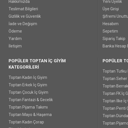
Hakkımızda
Yeni Üyelik
Teslimat Bilgileri
Üye Girişi
Gizlilik ve Güvenlik
Şifremi Unut
İade ve Değişim
Hesabım
Ödeme
Sepetim
Yardım
Sipariş Takip
İletişim
Banka Hesap B
POPÜLER TOPTAN İÇ GİYİM
POPÜLER TO
KATEGORİLERİ
Toptan Tutku 
Toptan Kadın İç Giyim
Toptan Seher Y
Toptan Erkek İç Giyim
Toptan Berrak
Toptan Çocuk İç Giyim
Toptan FK İç 
Toptan Fantazi & Gecelik
Toptan İlke İç
Toptan Pijama Takımı
Toptan Penti 
Toptan Mayo & Haşema
Toptan Dünda
Toptan Kadın Çorap
Toptan Pijamo