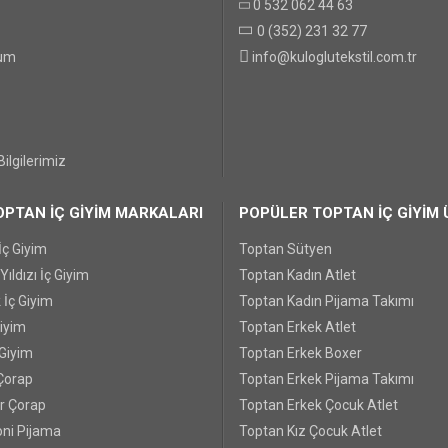
0 532 062 44 63
0 (352) 231 32 77
GÖNDER
tum
info@kuloglutekstil.com.tr
ilgilerimiz
PTAN İÇ GİYİM MARKALARI
POPÜLER TOPTAN İÇ GİYİM 
İç Giyim
Toptan Sütyen
ıldızı İç Giyim
Toptan Kadın Atlet
 İç Giyim
Toptan Kadın Pijama Takımı
Giyim
Toptan Erkek Atlet
 Giyim
Toptan Erkek Boxer
Çorap
Toptan Erkek Pijama Takımı
r Çorap
Toptan Erkek Çocuk Atlet
ni Pijama
Toptan Kız Çocuk Atlet