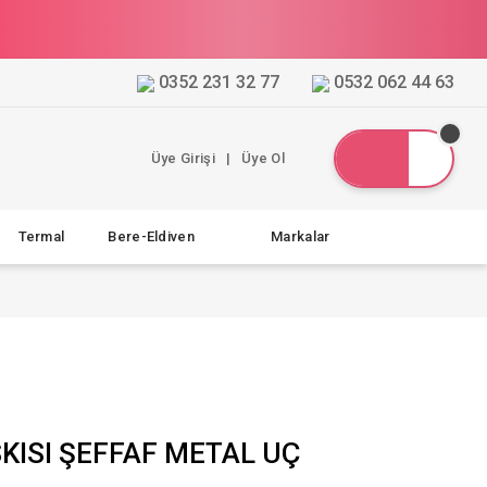
0352 231 32 77
0532 062 44 63
Üye Girişi
|
Üye Ol
Termal
Bere-Eldiven
Markalar
KISI ŞEFFAF METAL UÇ