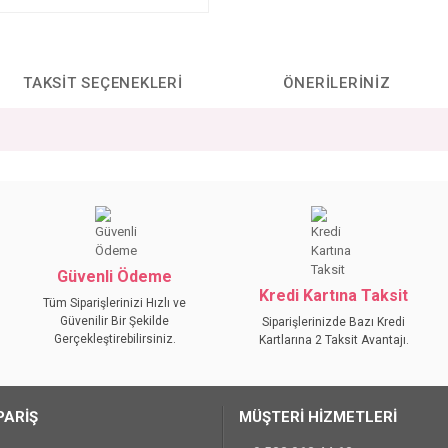
TAKSIT SEÇENEKLERI
ÖNERILERINIZ
da yetersiz gördüğünüz noktaları öneri formunu kullanarak tarafımıza iletebilirs
Bu ürüne ilk yorumu siz yapın!
YORUM YAZ
Güvenli Ödeme
Kredi Kartına Taksit
Tüm Siparişlerinizi Hızlı ve
Güvenilir Bir Şekilde
Siparişlerinizde Bazı Kredi
Gerçekleştirebilirsiniz.
Kartlarına 2 Taksit Avantajı.
PARİŞ
MÜŞTERİ HİZMETLERİ