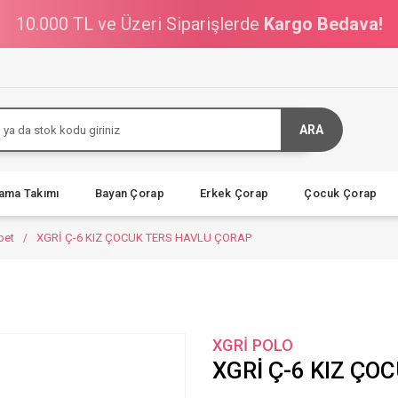
10.000 TL ve Üzeri Siparişlerde
Kargo Bedava!
ARA
jama Takımı
Bayan Çorap
Erkek Çorap
Çocuk Çorap
bet
XGRİ Ç-6 KIZ ÇOCUK TERS HAVLU ÇORAP
XGRİ POLO
XGRİ Ç-6 KIZ ÇO