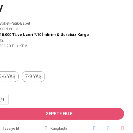
V
Soket-Patik-Babet
XGRİ POLO
10.000 TL ve Üzeri %10 İndirim & Ücretsiz Kargo
12
331,20 TL + KDV
5-6 YAŞ
7-9 YAŞ
(4)
SEPETE EKLE
Tavsiye Et
Karşılaştır