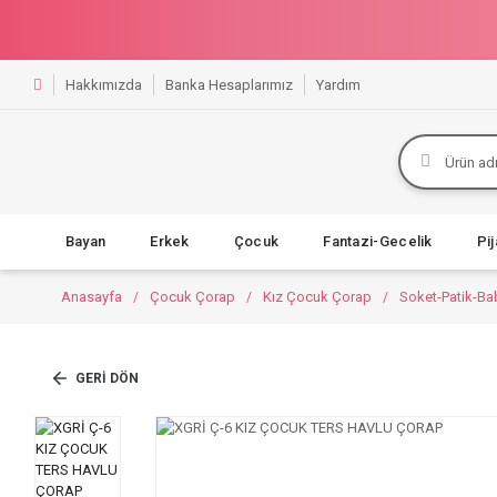
Hakkımızda
Banka Hesaplarımız
Yardım
Bayan
Erkek
Çocuk
Fantazi-Gecelik
Pi
Anasayfa
Çocuk Çorap
Kız Çocuk Çorap
Soket-Patik-Ba
GERI DÖN