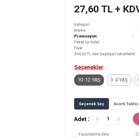
27,60 TL + KD
Kategori
Marka
Promosyon
Paket İçi Adet:
Fiyat
364,32 TL den başlayan taksitlerle!
Seçenekler
10-12 YAŞ
3-4 YAŞ
Seçenek Seç
Asorti Tablo 
Adet :