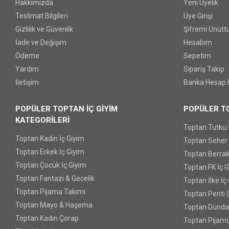
Hakkımızda
Yeni Üyelik
Teslimat Bilgileri
Üye Girişi
Gizlilik ve Güvenlik
Şifremi Unut
İade ve Değişim
Hesabım
Ödeme
Sepetim
Yardım
Sipariş Takip
İletişim
Banka Hesap B
POPÜLER TOPTAN İÇ GİYİM
POPÜLER TO
KATEGORİLERİ
Toptan Tutku 
Toptan Kadın İç Giyim
Toptan Seher Y
Toptan Erkek İç Giyim
Toptan Berrak
Toptan Çocuk İç Giyim
Toptan FK İç 
Toptan Fantazi & Gecelik
Toptan İlke İç
Toptan Pijama Takımı
Toptan Penti 
Toptan Mayo & Haşema
Toptan Dünda
Toptan Kadın Çorap
Toptan Pijamo