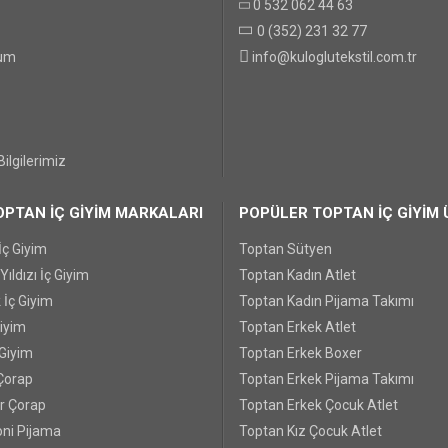
0 532 062 44 63
0 (352) 231 32 77
GÖNDER
tum
info@kuloglutekstil.com.tr
ilgilerimiz
PTAN İÇ GİYİM MARKALARI
POPÜLER TOPTAN İÇ GİYİM 
İç Giyim
Toptan Sütyen
ıldızı İç Giyim
Toptan Kadın Atlet
 İç Giyim
Toptan Kadın Pijama Takımı
Giyim
Toptan Erkek Atlet
 Giyim
Toptan Erkek Boxer
Çorap
Toptan Erkek Pijama Takımı
r Çorap
Toptan Erkek Çocuk Atlet
ni Pijama
Toptan Kız Çocuk Atlet