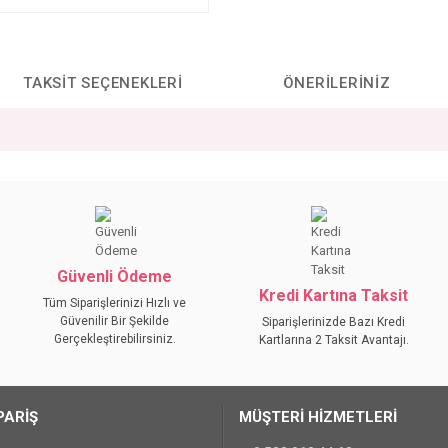
TAKSIT SEÇENEKLERI
ÖNERILERINIZ
da yetersiz gördüğünüz noktaları öneri formunu kullanarak tarafımıza iletebilirs
Bu ürüne ilk yorumu siz yapın!
YORUM YAZ
Güvenli Ödeme
Kredi Kartına Taksit
Tüm Siparişlerinizi Hızlı ve
Güvenilir Bir Şekilde
Siparişlerinizde Bazı Kredi
Gerçekleştirebilirsiniz.
Kartlarına 2 Taksit Avantajı.
PARİŞ
MÜŞTERİ HİZMETLERİ