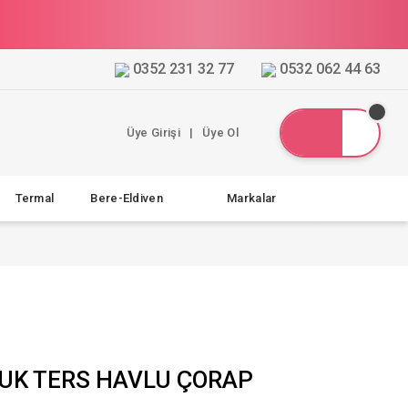
0352 231 32 77
0532 062 44 63
Üye Girişi
|
Üye Ol
Termal
Bere-Eldiven
Markalar
CUK TERS HAVLU ÇORAP