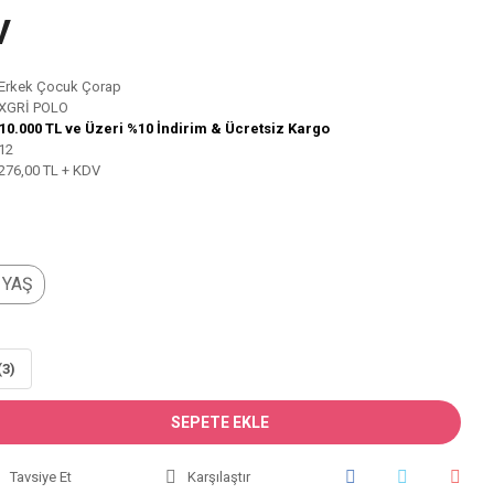
V
Erkek Çocuk Çorap
XGRİ POLO
10.000 TL ve Üzeri %10 İndirim & Ücretsiz Kargo
12
276,00 TL + KDV
 YAŞ
(3)
SEPETE EKLE
Tavsiye Et
Karşılaştır