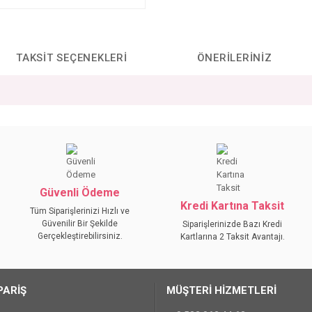
TAKSIT SEÇENEKLERI
ÖNERILERINIZ
da yetersiz gördüğünüz noktaları öneri formunu kullanarak tarafımıza iletebilirs
Bu ürüne ilk yorumu siz yapın!
YORUM YAZ
Güvenli Ödeme
Kredi Kartına Taksit
Tüm Siparişlerinizi Hızlı ve
Güvenilir Bir Şekilde
Siparişlerinizde Bazı Kredi
Gerçekleştirebilirsiniz.
Kartlarına 2 Taksit Avantajı.
PARİŞ
MÜŞTERİ HİZMETLERİ