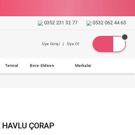
0352 231 32 77
0532 062 44 63
Üye Girişi
|
Üye Ol
Termal
Bere-Eldiven
Markalar
K HAVLU ÇORAP