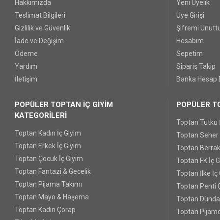
Hakkımızda
Yeni Üyelik
Teslimat Bilgileri
Üye Girişi
Gizlilik ve Güvenlik
Şifremi Unut
İade ve Değişim
Hesabım
Ödeme
Sepetim
Yardım
Sipariş Takip
İletişim
Banka Hesap B
POPÜLER TOPTAN İÇ GİYİM
POPÜLER TO
KATEGORİLERİ
Toptan Tutku 
Toptan Kadın İç Giyim
Toptan Seher Y
Toptan Erkek İç Giyim
Toptan Berrak
Toptan Çocuk İç Giyim
Toptan FK İç 
Toptan Fantazi & Gecelik
Toptan İlke İç
Toptan Pijama Takımı
Toptan Penti 
Toptan Mayo & Haşema
Toptan Dünda
Toptan Kadın Çorap
Toptan Pijamo