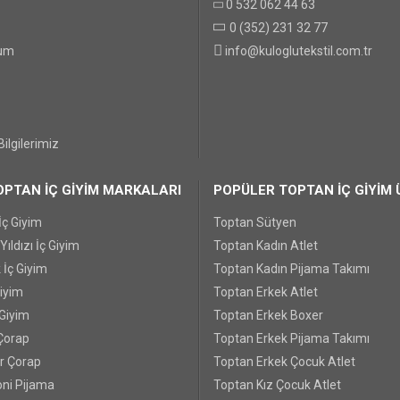
0 532 062 44 63
0 (352) 231 32 77
GÖNDER
tum
info@kuloglutekstil.com.tr
ilgilerimiz
PTAN İÇ GİYİM MARKALARI
POPÜLER TOPTAN İÇ GİYİM 
İç Giyim
Toptan Sütyen
ıldızı İç Giyim
Toptan Kadın Atlet
 İç Giyim
Toptan Kadın Pijama Takımı
Giyim
Toptan Erkek Atlet
 Giyim
Toptan Erkek Boxer
Çorap
Toptan Erkek Pijama Takımı
r Çorap
Toptan Erkek Çocuk Atlet
ni Pijama
Toptan Kız Çocuk Atlet