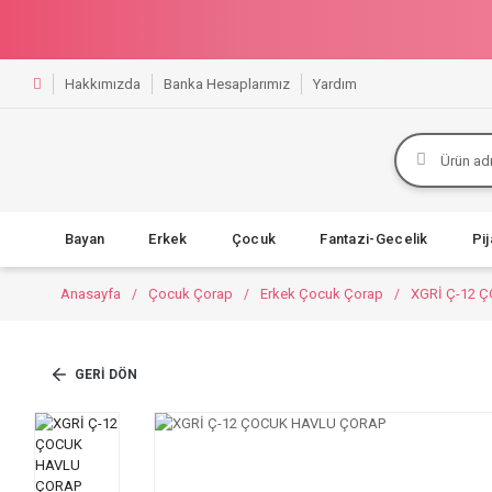
Hakkımızda
Banka Hesaplarımız
Yardım
Bayan
Erkek
Çocuk
Fantazi-Gecelik
Pi
Anasayfa
Çocuk Çorap
Erkek Çocuk Çorap
XGRİ Ç-12 
GERI DÖN