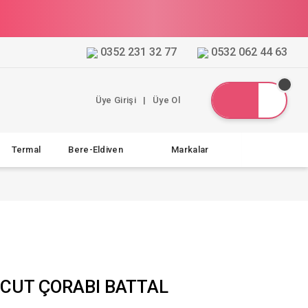
0352 231 32 77
0532 062 44 63
Üye Girişi
|
Üye Ol
Termal
Bere-Eldiven
Markalar
ÜCUT ÇORABI BATTAL