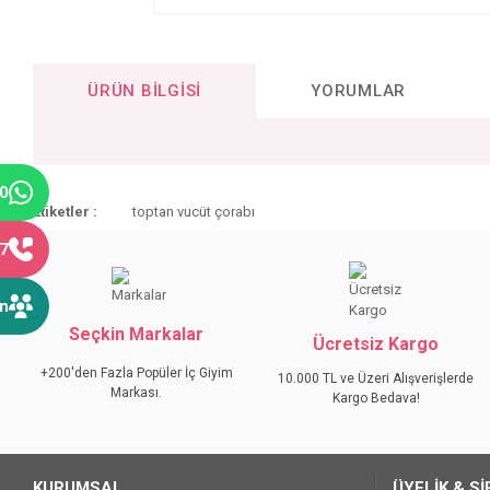
ÜRÜN BILGISI
YORUMLAR
40
Bu ürünün fiyat bilgisi, resim, ürün açıklamalarında ve diğer konular
Etiketler :
toptan vucüt çorabı
Görüş ve önerileriniz için teşekkür ederiz.
77
Ürün resmi kalitesiz, bozuk veya görüntülenemiyor.
Ürün açıklamasında eksik bilgiler bulunuyor.
ın
Seçkin Markalar
Ürün bilgilerinde hatalar bulunuyor.
Ücretsiz Kargo
Ürün fiyatı diğer sitelerden daha pahalı.
+200'den Fazla Popüler İç Giyim
10.000 TL ve Üzeri Alışverişlerde
Markası.
Bu ürüne benzer farklı alternatifler olmalı.
Kargo Bedava!
KURUMSAL
ÜYELİK & Sİ