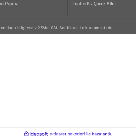
ni Pijama
Toptan Kız Çocuk Atlet
di kartı bilgileriniz 256bit SSL Sertifikası ile korunmaktadır.
ile
ideasoft
e-