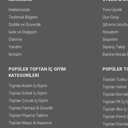
Hakkımızda
Yeni Üyelik
Teslimat Bilgileri
Üye Girişi
Gizlilik ve Güvenlik
Şifremi Unut
İade ve Değişim
Hesabım
Ödeme
Sepetim
Yardım
Sipariş Takip
İletişim
Banka Hesap B
POPÜLER TOPTAN İÇ GİYİM
POPÜLER TO
KATEGORİLERİ
Toptan Tutku 
Toptan Kadın İç Giyim
Toptan Seher Y
Toptan Erkek İç Giyim
Toptan Berrak
Toptan Çocuk İç Giyim
Toptan FK İç 
Toptan Fantazi & Gecelik
Toptan İlke İç
Toptan Pijama Takımı
Toptan Penti 
Toptan Mayo & Haşema
Toptan Dünda