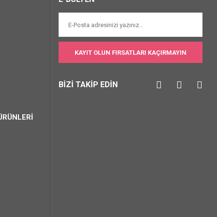
KAYIT OLUN FIRSATLARI KAÇIRMAYIN
BİZİ TAKİP EDİN
ÜRÜNLERİ