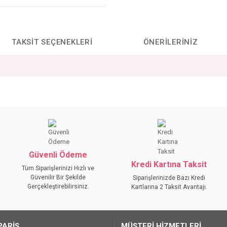
TAKSIT SEÇENEKLERI
ÖNERILERINIZ
da yetersiz gördüğünüz noktaları öneri formunu kullanarak tarafımıza iletebilirs
Bu ürüne ilk yorumu siz yapın!
YORUM YAZ
Güvenli Ödeme
Kredi Kartına Taksit
Tüm Siparişlerinizi Hızlı ve
Güvenilir Bir Şekilde
Siparişlerinizde Bazı Kredi
Gerçekleştirebilirsiniz.
Kartlarına 2 Taksit Avantajı.
PARİŞ
MÜŞTERİ HİZMETLERİ