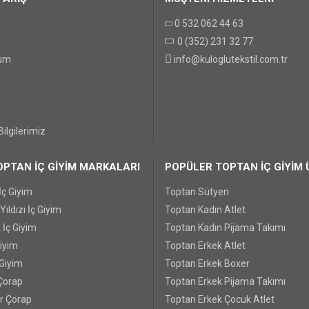
0 532 062 44 63
GÖNDER
0 (352) 231 32 77
tum
info@kuloglutekstil.com.tr
ilgilerimiz
PTAN İÇ GİYİM MARKALARI
POPÜLER TOPTAN İÇ GİYİM 
İç Giyim
Toptan Sütyen
ıldızı İç Giyim
Toptan Kadın Atlet
 İç Giyim
Toptan Kadın Pijama Takımı
Giyim
Toptan Erkek Atlet
 Giyim
Toptan Erkek Boxer
Çorap
Toptan Erkek Pijama Takımı
r Çorap
Toptan Erkek Çocuk Atlet