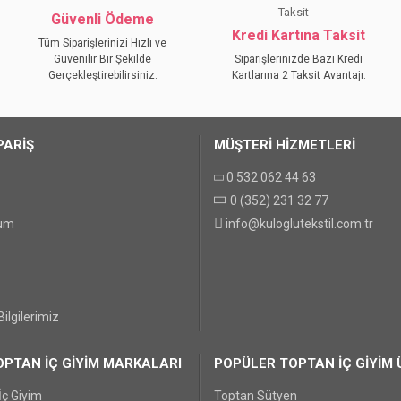
YORUM YAZ
Güvenli Ödeme
Kredi Kartına Taksit
Tüm Siparişlerinizi Hızlı ve
Güvenilir Bir Şekilde
Siparişlerinizde Bazı Kredi
Gerçekleştirebilirsiniz.
Kartlarına 2 Taksit Avantajı.
PARİŞ
MÜŞTERİ HİZMETLERİ
0 532 062 44 63
0 (352) 231 32 77
GÖNDER
tum
info@kuloglutekstil.com.tr
ilgilerimiz
PTAN İÇ GİYİM MARKALARI
POPÜLER TOPTAN İÇ GİYİM 
İç Giyim
Toptan Sütyen