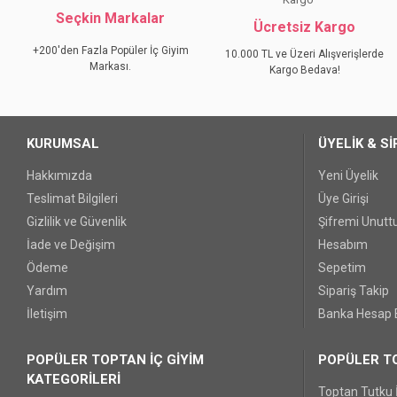
Seçkin Markalar
Ürün açıklamasında eksik bilgiler bulunuyor.
Ücretsiz Kargo
Ürün bilgilerinde hatalar bulunuyor.
+200'den Fazla Popüler İç Giyim
10.000 TL ve Üzeri Alışverişlerde
Markası.
Ürün fiyatı diğer sitelerden daha pahalı.
Kargo Bedava!
Bu ürüne benzer farklı alternatifler olmalı.
KURUMSAL
ÜYELİK & Sİ
Hakkımızda
Yeni Üyelik
Teslimat Bilgileri
Üye Girişi
Gizlilik ve Güvenlik
Şifremi Unut
İade ve Değişim
Hesabım
Ödeme
Sepetim
Yardım
Sipariş Takip
İletişim
Banka Hesap B
POPÜLER TOPTAN İÇ GİYİM
POPÜLER TO
KATEGORİLERİ
Toptan Tutku 