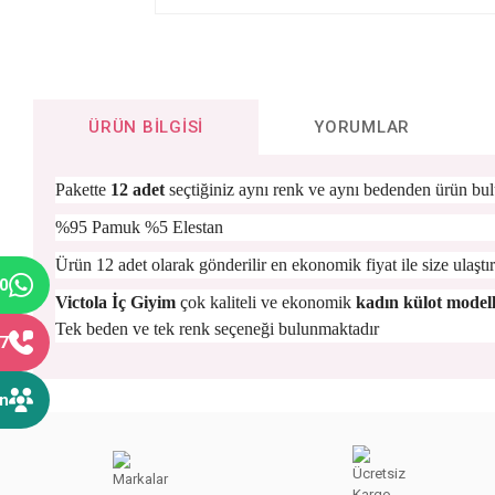
ÜRÜN BILGISI
YORUMLAR
Pakette
12 adet
seçtiğiniz aynı renk ve aynı bedenden ürün bul
%95 Pamuk %5 Elestan
Ürün 12 adet olarak gönderilir en ekonomik fiyat ile size ulaştırı
40
Victola İç Giyim
çok kaliteli ve ekonomik
kadın külot modell
Tek beden ve tek renk seçeneği bulunmaktadır
77
ın
Bu ürünün fiyat bilgisi, resim, ürün açıklamalarında ve diğer konular
Görüş ve önerileriniz için teşekkür ederiz.
Ürün resmi kalitesiz, bozuk veya görüntülenemiyor.