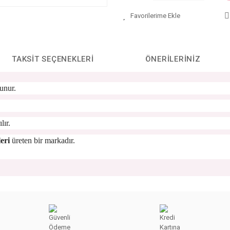
TAKSIT SEÇENEKLERI
ÖNERILERINIZ
unur.
lır.
eri
üreten bir markadır.
da yetersiz gördüğünüz noktaları öneri formunu kullanarak tarafımıza iletebilirs
Bu ürüne ilk yorumu siz yapın!