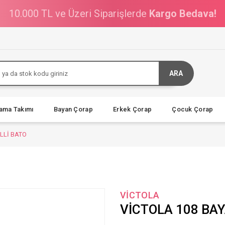
10.000 TL ve Üzeri Siparişlerde
Kargo Bedava!
ARA
jama Takımı
Bayan Çorap
Erkek Çorap
Çocuk Çorap
LLİ BATO
VİCTOLA
VİCTOLA 108 BA