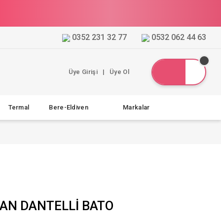
0352 231 32 77
0532 062 44 63
Üye Girişi
|
Üye Ol
Termal
Bere-Eldiven
Markalar
YAN DANTELLİ BATO