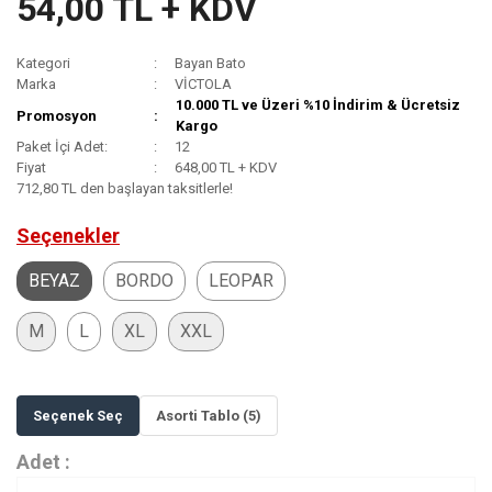
54,00 TL + KDV
Kategori
Bayan Bato
Marka
VİCTOLA
10.000 TL ve Üzeri %10 İndirim & Ücretsiz
Promosyon
Kargo
Paket İçi Adet:
12
Fiyat
648,00 TL + KDV
712,80 TL den başlayan taksitlerle!
Seçenekler
BEYAZ
BORDO
LEOPAR
M
L
XL
XXL
Seçenek Seç
Asorti Tablo (5)
Adet :