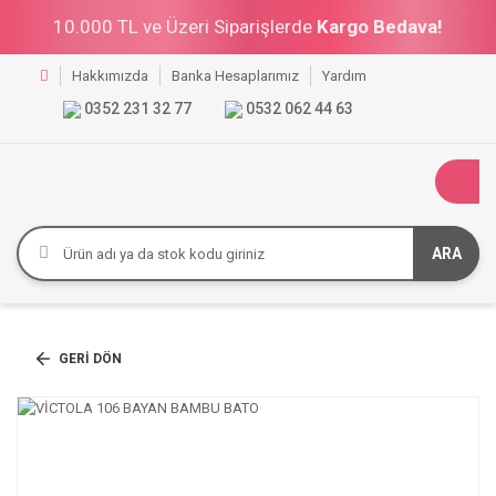
10.000 TL ve Üzeri Siparişlerde
Kargo Bedava!
Hakkımızda
Banka Hesaplarımız
Yardım
0352 231 32 77
0532 062 44 63
ARA
GERI DÖN