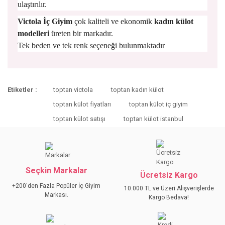
ulaştırılır.
Victola İç Giyim
çok kaliteli ve ekonomik
kadın külot
modelleri
üreten bir markadır.
Tek beden ve tek renk seçeneği bulunmaktadır
Bu ürünün fiyat bilgisi, resim, ürün açıklamalarında ve diğer
Etiketler :
toptan victola
toptan kadın külot
konularda yetersiz gördüğünüz noktaları öneri formunu
Bu ürüne ilk yorumu siz yapın!
kullanarak tarafımıza iletebilirsiniz.
toptan külot fiyatları
toptan külot iç giyim
Görüş ve önerileriniz için teşekkür ederiz.
toptan külot satışı
toptan külot istanbul
YORUM YAZ
Ürün resmi kalitesiz, bozuk veya görüntülenemiyor.
Ürün açıklamasında eksik bilgiler bulunuyor.
Ürün bilgilerinde hatalar bulunuyor.
Seçkin Markalar
Ücretsiz Kargo
Ürün fiyatı diğer sitelerden daha pahalı.
+200'den Fazla Popüler İç Giyim
10.000 TL ve Üzeri Alışverişlerde
Bu ürüne benzer farklı alternatifler olmalı.
Markası.
Kargo Bedava!