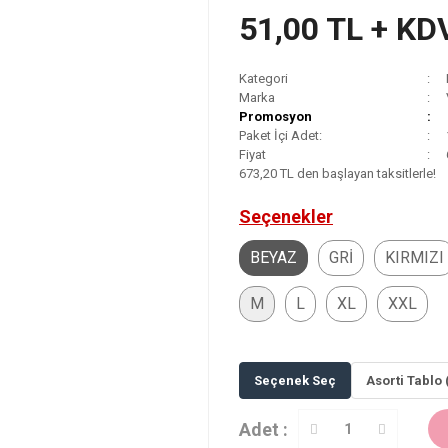
51,00 TL + KD
Kategori
Marka
Promosyon
Paket İçi Adet:
Fiyat
673,20 TL den başlayan taksitlerle!
Seçenekler
BEYAZ
GRİ
KIRMIZI
M
L
XL
XXL
Seçenek Seç
Asorti Tablo 
Adet :