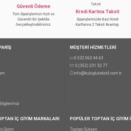
YORUM YAZ
Güvenli Ödeme
Kredi Kartına Taksit
Tüm Siparişlerinizi Hızlı ve
Güvenilir Bir Şekilde
Siparişlerinizde Bazı Kredi
Gerçekleştirebilirsiniz.
Kartlarına 2 Taksit Avantajı.
PARİŞ
MÜŞTERİ HİZMETLERİ
0 532 062 44 63
0 (352) 231 32 77
GÖNDER
tum
info@kuloglutekstil.com.tr
ilgilerimiz
PTAN İÇ GİYİM MARKALARI
POPÜLER TOPTAN İÇ GİYİM 
İç Giyim
Toptan Sütyen