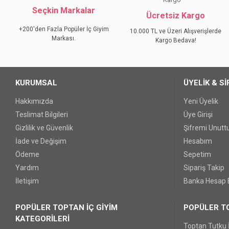
Seçkin Markalar
Ürün açıklamasında eksik bilgiler bulunuyor.
Ücretsiz Kargo
Ürün bilgilerinde hatalar bulunuyor.
+200'den Fazla Popüler İç Giyim
10.000 TL ve Üzeri Alışverişlerde
Markası.
Ürün fiyatı diğer sitelerden daha pahalı.
Kargo Bedava!
Bu ürüne benzer farklı alternatifler olmalı.
KURUMSAL
ÜYELİK & Sİ
Hakkımızda
Yeni Üyelik
Teslimat Bilgileri
Üye Girişi
Gizlilik ve Güvenlik
Şifremi Unut
İade ve Değişim
Hesabım
Ödeme
Sepetim
Yardım
Sipariş Takip
İletişim
Banka Hesap B
POPÜLER TOPTAN İÇ GİYİM
POPÜLER TO
KATEGORİLERİ
Toptan Tutku 