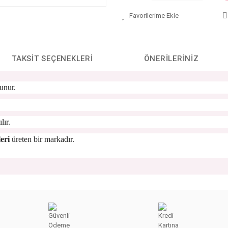
TAKSIT SEÇENEKLERI
ÖNERILERINIZ
unur.
lır.
eri
üreten bir markadır.
da yetersiz gördüğünüz noktaları öneri formunu kullanarak tarafımıza iletebilirs
Bu ürüne ilk yorumu siz yapın!