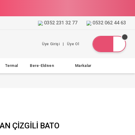
0352 231 32 77
0532 062 44 63
Üye Girişi
|
Üye Ol
Termal
Bere-Eldiven
Markalar
AN ÇİZGİLİ BATO