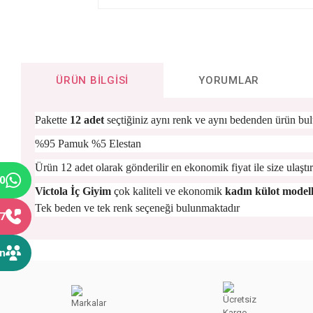
ÜRÜN BILGISI
YORUMLAR
Pakette
12 adet
seçtiğiniz aynı renk ve aynı bedenden ürün bul
%95 Pamuk %5 Elestan
Ürün 12 adet olarak gönderilir en ekonomik fiyat ile size ulaştırı
40
Victola İç Giyim
çok kaliteli ve ekonomik
kadın külot modell
Tek beden ve tek renk seçeneği bulunmaktadır
77
ın
Bu ürünün fiyat bilgisi, resim, ürün açıklamalarında ve diğer konular
Görüş ve önerileriniz için teşekkür ederiz.
Ürün resmi kalitesiz, bozuk veya görüntülenemiyor.