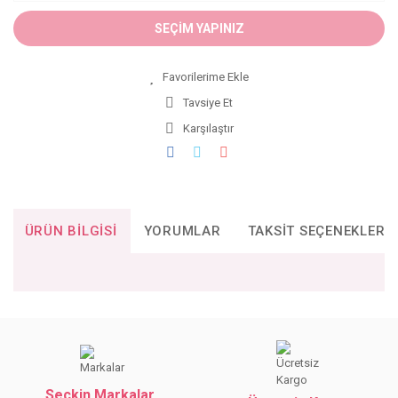
SEÇİM YAPINIZ
Tavsiye Et
Karşılaştır
ÜRÜN BILGISI
YORUMLAR
TAKSIT SEÇENEKLERI
Bu ürünün fiyat bilgisi, resim, ürün açıklamalarında ve diğer
konularda yetersiz gördüğünüz noktaları öneri formunu
Bu ürüne ilk yorumu siz yapın!
kullanarak tarafımıza iletebilirsiniz.
Görüş ve önerileriniz için teşekkür ederiz.
Seçkin Markalar