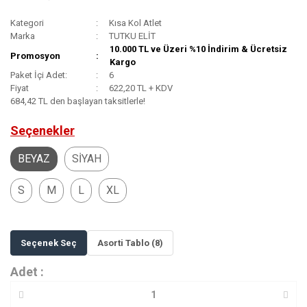
Kategori
Kısa Kol Atlet
Marka
TUTKU ELİT
10.000 TL ve Üzeri %10 İndirim & Ücretsiz
Promosyon
Kargo
Paket İçi Adet:
6
Fiyat
622,20 TL + KDV
684,42 TL den başlayan taksitlerle!
Seçenekler
BEYAZ
SİYAH
S
M
L
XL
Seçenek Seç
Asorti Tablo (8)
Adet :