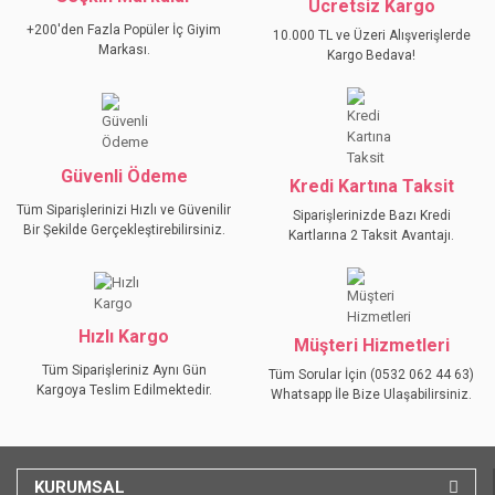
YORUM YAZ
Ücretsiz Kargo
Ürün resmi kalitesiz, bozuk veya görüntülenemiyor.
+200'den Fazla Popüler İç Giyim
10.000 TL ve Üzeri Alışverişlerde
Ürün açıklamasında eksik bilgiler bulunuyor.
Markası.
Kargo Bedava!
Ürün bilgilerinde hatalar bulunuyor.
Ürün fiyatı diğer sitelerden daha pahalı.
Bu ürüne benzer farklı alternatifler olmalı.
Güvenli Ödeme
Kredi Kartına Taksit
Tüm Siparişlerinizi Hızlı ve Güvenilir
Siparişlerinizde Bazı Kredi
Bir Şekilde Gerçekleştirebilirsiniz.
Kartlarına 2 Taksit Avantajı.
GÖNDER
Hızlı Kargo
Müşteri Hizmetleri
Tüm Siparişleriniz Aynı Gün
Tüm Sorular İçin (0532 062 44 63)
Kargoya Teslim Edilmektedir.
Whatsapp İle Bize Ulaşabilirsiniz.
KURUMSAL