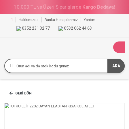
10.000 TL ve Üzeri Siparişlerde
%10 İndirim!
Hakkımızda
Banka Hesaplarımız
Yardım
0352 231 32 77
0532 062 44 63
ARA
GERI DÖN