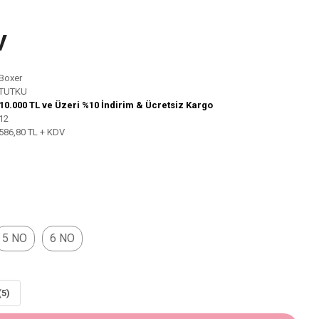
V
Boxer
TUTKU
10.000 TL ve Üzeri %10 İndirim & Ücretsiz Kargo
12
586,80 TL + KDV
5 NO
6 NO
(5)