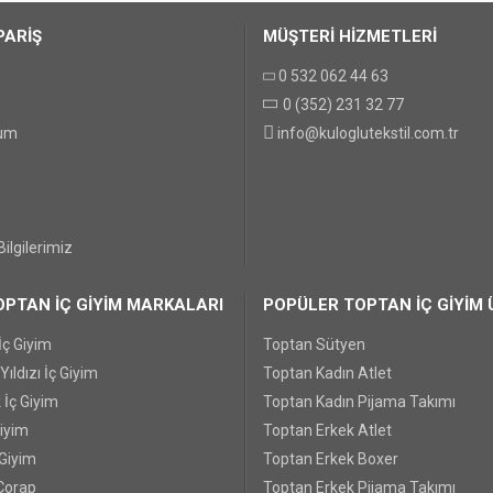
PARİŞ
MÜŞTERİ HİZMETLERİ
0 532 062 44 63
0 (352) 231 32 77
GÖNDER
tum
info@kuloglutekstil.com.tr
ilgilerimiz
PTAN İÇ GİYİM MARKALARI
POPÜLER TOPTAN İÇ GİYİM 
İç Giyim
Toptan Sütyen
ıldızı İç Giyim
Toptan Kadın Atlet
 İç Giyim
Toptan Kadın Pijama Takımı
Giyim
Toptan Erkek Atlet
 Giyim
Toptan Erkek Boxer
Çorap
Toptan Erkek Pijama Takımı