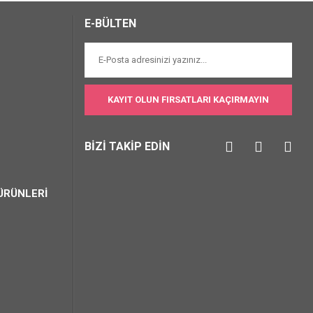
E-BÜLTEN
KAYIT OLUN FIRSATLARI KAÇIRMAYIN
BİZİ TAKİP EDİN
ÜRÜNLERİ