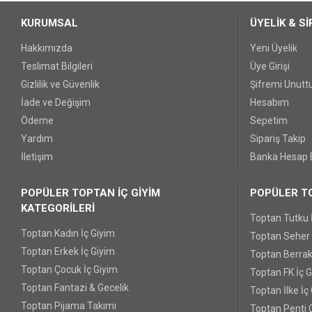
KURUMSAL
ÜYELİK & Sİ
Hakkımızda
Yeni Üyelik
Teslimat Bilgileri
Üye Girişi
Gizlilik ve Güvenlik
Şifremi Unut
İade ve Değişim
Hesabım
Ödeme
Sepetim
Yardım
Sipariş Takip
İletişim
Banka Hesap B
POPÜLER TOPTAN İÇ GİYİM
POPÜLER TO
KATEGORİLERİ
Toptan Tutku 
Toptan Kadın İç Giyim
Toptan Seher Y
Toptan Erkek İç Giyim
Toptan Berrak
Toptan Çocuk İç Giyim
Toptan FK İç 
Toptan Fantazi & Gecelik
Toptan İlke İç
Toptan Pijama Takımı
Toptan Penti 