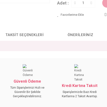
Adet :
TAKSIT SEÇENEKLERI
ÖNERILERINIZ
da yetersiz gördüğünüz noktaları öneri formunu kullanarak tarafımıza iletebilirs
Bu ürüne ilk yorumu siz yapın!
YORUM YAZ
Güvenli Ödeme
Kredi Kartına Taksit
Tüm Siparişlerinizi Hızlı ve
Güvenilir Bir Şekilde
Siparişlerinizde Bazı Kredi
Gerçekleştirebilirsiniz.
Kartlarına 2 Taksit Avantajı.