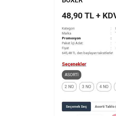
BOXER
48,90 TL + KD
Kategori
Marka
Promosyon
Paket İçi Adet:
Fiyat
645,48 TL den başlayan taksitlerle!
Seçenekler
ASORTİ
2 NO
3 NO
4 NO
Seçenek Seç
Asorti Tablo 