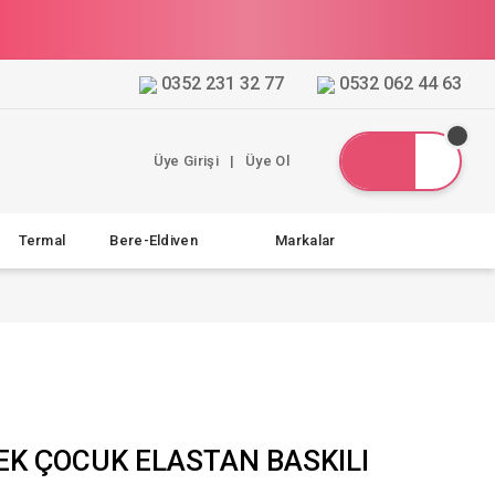
0352 231 32 77
0532 062 44 63
Üye Girişi
|
Üye Ol
Termal
Bere-Eldiven
Markalar
EK ÇOCUK ELASTAN BASKILI