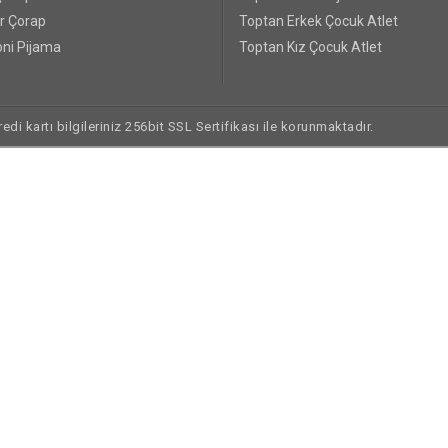
r Çorap
Toptan Erkek Çocuk Atlet
ni Pijama
Toptan Kız Çocuk Atlet
di kartı bilgileriniz 256bit SSL Sertifikası ile korunmaktadır.