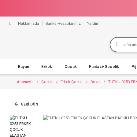
Hakkımızda
Banka Hesaplarımız
Yardım
Bayan
Erkek
Çocuk
Fantazi-Gecelik
Pi
Anasayfa
Çocuk
Erkek Çocuk
Boxer
TUTKU 0253 ER
GERI DÖN