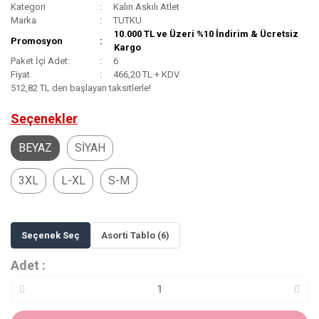
Kategori
Kalın Askılı Atlet
Marka
TUTKU
10.000 TL ve Üzeri %10 İndirim & Ücretsiz
Promosyon
Kargo
Paket İçi Adet:
6
Fiyat
466,20 TL + KDV
512,82 TL den başlayan taksitlerle!
Seçenekler
BEYAZ
SİYAH
3XL
L-XL
S-M
Seçenek Seç
Asorti Tablo (6)
Adet :