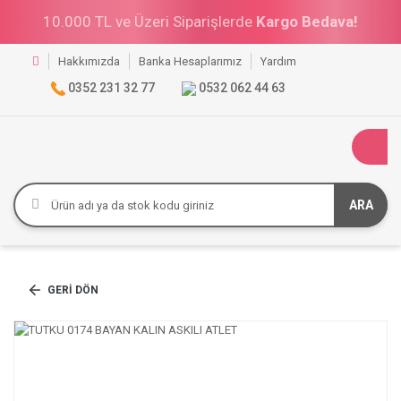
10.000 TL ve Üzeri Siparişlerde
Kargo Bedava!
Hakkımızda
Banka Hesaplarımız
Yardım
0352 231 32 77
0532 062 44 63
ARA
GERI DÖN