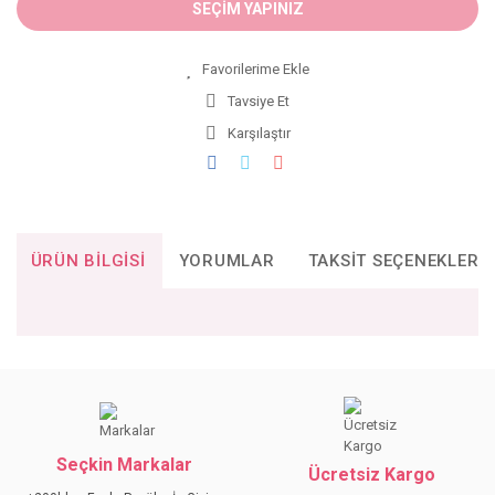
SEÇİM YAPINIZ
Tavsiye Et
Karşılaştır
ÜRÜN BILGISI
YORUMLAR
TAKSIT SEÇENEKLERI
Bu ürünün fiyat bilgisi, resim, ürün açıklamalarında ve diğer
konularda yetersiz gördüğünüz noktaları öneri formunu
Bu ürüne ilk yorumu siz yapın!
kullanarak tarafımıza iletebilirsiniz.
Görüş ve önerileriniz için teşekkür ederiz.
Seçkin Markalar
YORUM YAZ
Ücretsiz Kargo
Ürün resmi kalitesiz, bozuk veya görüntülenemiyor.