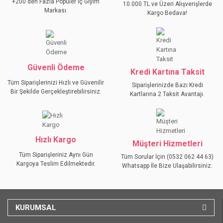
+200'den Fazla Popüler İç Giyim
10.000 TL ve Üzeri Alışverişlerde
Ürün açıklamasında eksik bilgiler bulunuyor.
Markası.
Kargo Bedava!
Ürün bilgilerinde hatalar bulunuyor.
Ürün fiyatı diğer sitelerden daha pahalı.
Bu ürüne benzer farklı alternatifler olmalı.
Güvenli Ödeme
Kredi Kartına Taksit
Tüm Siparişlerinizi Hızlı ve Güvenilir
Siparişlerinizde Bazı Kredi
Bir Şekilde Gerçekleştirebilirsiniz.
Kartlarına 2 Taksit Avantajı.
GÖNDER
Hızlı Kargo
Müşteri Hizmetleri
Tüm Siparişleriniz Aynı Gün
Tüm Sorular İçin (0532 062 44 63)
Kargoya Teslim Edilmektedir.
Whatsapp İle Bize Ulaşabilirsiniz.
KURUMSAL