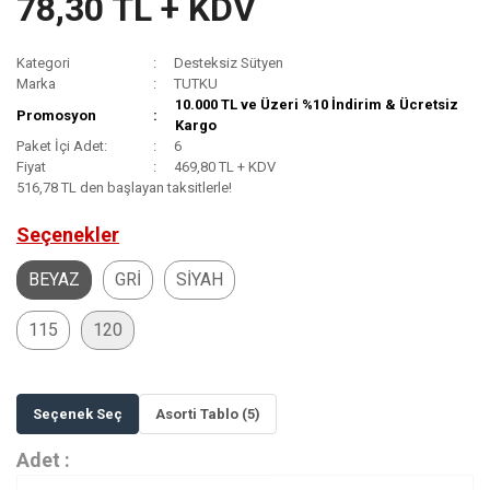
78,30 TL + KDV
Kategori
Desteksiz Sütyen
Marka
TUTKU
10.000 TL ve Üzeri %10 İndirim & Ücretsiz
Promosyon
Kargo
Paket İçi Adet:
6
Fiyat
469,80 TL + KDV
516,78 TL den başlayan taksitlerle!
Seçenekler
BEYAZ
GRİ
SİYAH
115
120
Seçenek Seç
Asorti Tablo (5)
Adet :