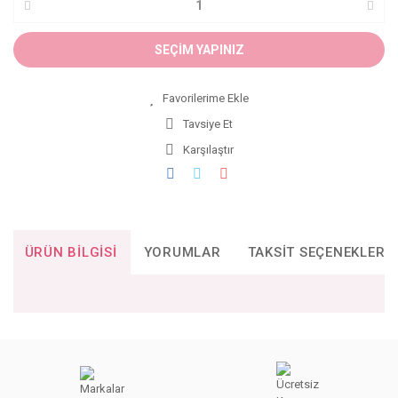
SEÇİM YAPINIZ
Tavsiye Et
Karşılaştır
ÜRÜN BILGISI
YORUMLAR
TAKSIT SEÇENEKLERI
Bu ürünün fiyat bilgisi, resim, ürün açıklamalarında ve diğer
konularda yetersiz gördüğünüz noktaları öneri formunu
Bu ürüne ilk yorumu siz yapın!
kullanarak tarafımıza iletebilirsiniz.
Görüş ve önerileriniz için teşekkür ederiz.