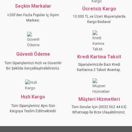
Seçkin Markalar
YORUM YAZ
Ücretsiz Kargo
Ürün resmi kalitesiz, bozuk veya görüntülenemiyor.
+200'den Fazla Popüler İç Giyim
10.000 TL ve Üzeri Alışverişlerde
Ürün açıklamasında eksik bilgiler bulunuyor.
Markası.
Kargo Bedava!
Ürün bilgilerinde hatalar bulunuyor.
Ürün fiyatı diğer sitelerden daha pahalı.
Bu ürüne benzer farklı alternatifler olmalı.
Güvenli Ödeme
Kredi Kartına Taksit
Tüm Siparişlerinizi Hızlı ve Güvenilir
Siparişlerinizde Bazı Kredi
Bir Şekilde Gerçekleştirebilirsiniz.
Kartlarına 2 Taksit Avantajı.
GÖNDER
Hızlı Kargo
Müşteri Hizmetleri
Tüm Siparişleriniz Aynı Gün
Tüm Sorular İçin (0532 062 44 63)
Kargoya Teslim Edilmektedir.
Whatsapp İle Bize Ulaşabilirsiniz.