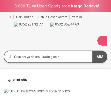
10.000 TL ve Üzeri Siparişlerde
Kargo Bedava!
Hakkımızda
Banka Hesaplarımız
Yardım
0352 231 32 77
0532 062 44 63
ARA
GERI DÖN