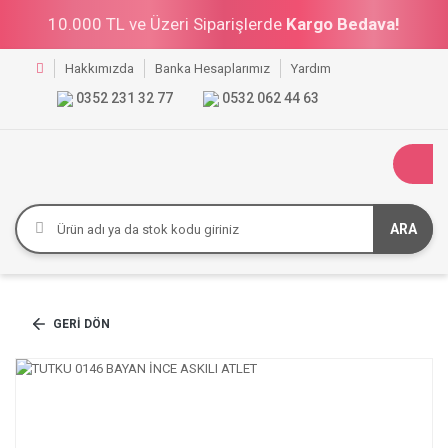
10.000 TL ve Üzeri Siparişlerde
Kargo Bedava!
Hakkımızda
Banka Hesaplarımız
Yardım
0352 231 32 77
0532 062 44 63
ARA
GERI DÖN