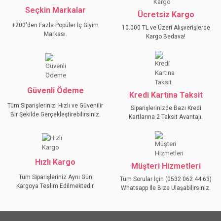
Seçkin Markalar
YORUM YAZ
Ücretsiz Kargo
Ürün resmi kalitesiz, bozuk veya görüntülenemiyor.
+200'den Fazla Popüler İç Giyim
10.000 TL ve Üzeri Alışverişlerde
Ürün açıklamasında eksik bilgiler bulunuyor.
Markası.
Kargo Bedava!
Ürün bilgilerinde hatalar bulunuyor.
Ürün fiyatı diğer sitelerden daha pahalı.
Bu ürüne benzer farklı alternatifler olmalı.
Güvenli Ödeme
Kredi Kartına Taksit
Tüm Siparişlerinizi Hızlı ve Güvenilir
Siparişlerinizde Bazı Kredi
Bir Şekilde Gerçekleştirebilirsiniz.
Kartlarına 2 Taksit Avantajı.
GÖNDER
Hızlı Kargo
Müşteri Hizmetleri
Tüm Siparişleriniz Aynı Gün
Tüm Sorular İçin (0532 062 44 63)
Kargoya Teslim Edilmektedir.
Whatsapp İle Bize Ulaşabilirsiniz.