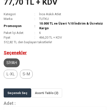
77,70 TL + KDV
Kategori
İnce Askılı Atlet
Marka
TUTKU
10.000 TL ve Üzeri %10 İndirim & Ücretsiz
Promosyon
Kargo
Paket İçi Adet:
6
Fiyat
466,20 TL + KDV
512,82 TL den başlayan taksitlerle!
Seçenekler
SİYAH
L-XL
S-M
Seçenek Seç
Asorti Tablo (2)
Adet :