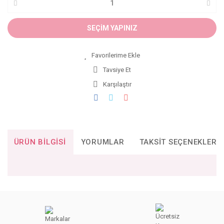
SEÇİM YAPINIZ
Tavsiye Et
Karşılaştır
ÜRÜN BILGISI
YORUMLAR
TAKSIT SEÇENEKLERI
Bu ürünün fiyat bilgisi, resim, ürün açıklamalarında ve diğer
konularda yetersiz gördüğünüz noktaları öneri formunu
Bu ürüne ilk yorumu siz yapın!
kullanarak tarafımıza iletebilirsiniz.
Görüş ve önerileriniz için teşekkür ederiz.