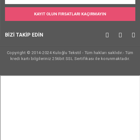
KAYIT OLUN FIRSATLARI KAÇIRMAYIN
BİZİ TAKİP EDİN
Copyright © 2014-2024 Kuloğlu Tekstil - Tüm hakları saklıdır.- Tüm
kredi kartı bilgileriniz 256bit SSL Sertifikası ile korunmaktadır.