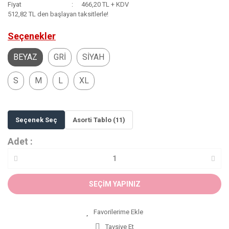
Fiyat
466,20 TL + KDV
512,82 TL den başlayan taksitlerle!
Seçenekler
BEYAZ
GRİ
SİYAH
S
M
L
XL
Seçenek Seç
Asorti Tablo (11)
Adet :
SEÇİM YAPINIZ
Tavsiye Et