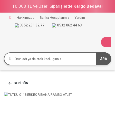
10.000 TL ve Üzeri Siparişlerde
Kargo Bedava!
Hakkımızda
Banka Hesaplarımız
Yardım
0352 231 32 77
0532 062 44 63
ARA
GERI DÖN