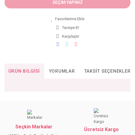
SEÇİM YAPINIZ
Tavsiye Et
Karşılaştır
ÜRÜN BILGISI
YORUMLAR
TAKSIT SEÇENEKLERI
Bu ürünün fiyat bilgisi, resim, ürün açıklamalarında ve diğer
konularda yetersiz gördüğünüz noktaları öneri formunu
Bu ürüne ilk yorumu siz yapın!
kullanarak tarafımıza iletebilirsiniz.
Görüş ve önerileriniz için teşekkür ederiz.
Seçkin Markalar
YORUM YAZ
Ücretsiz Kargo
Ürün resmi kalitesiz, bozuk veya görüntülenemiyor.