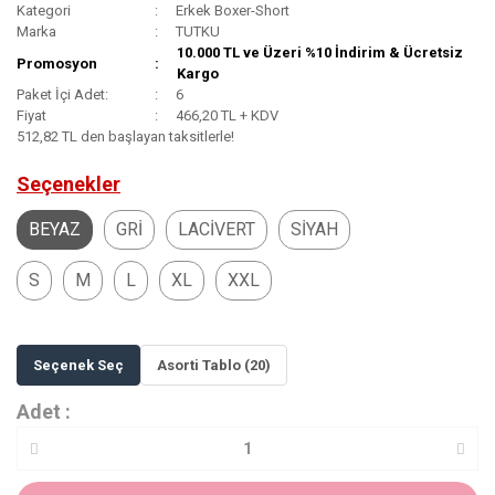
Kategori
Erkek Boxer-Short
Marka
TUTKU
10.000 TL ve Üzeri %10 İndirim & Ücretsiz
Promosyon
Kargo
Paket İçi Adet:
6
Fiyat
466,20 TL + KDV
512,82 TL den başlayan taksitlerle!
Seçenekler
BEYAZ
GRİ
LACİVERT
SİYAH
S
M
L
XL
XXL
Seçenek Seç
Asorti Tablo (20)
Adet :