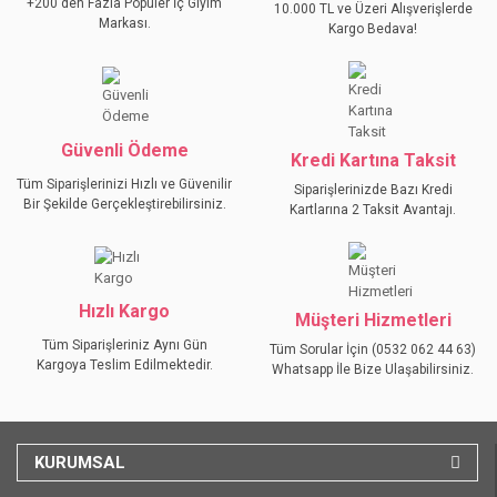
+200'den Fazla Popüler İç Giyim
10.000 TL ve Üzeri Alışverişlerde
Ürün açıklamasında eksik bilgiler bulunuyor.
Markası.
Kargo Bedava!
Ürün bilgilerinde hatalar bulunuyor.
Ürün fiyatı diğer sitelerden daha pahalı.
Bu ürüne benzer farklı alternatifler olmalı.
Güvenli Ödeme
Kredi Kartına Taksit
Tüm Siparişlerinizi Hızlı ve Güvenilir
Siparişlerinizde Bazı Kredi
Bir Şekilde Gerçekleştirebilirsiniz.
Kartlarına 2 Taksit Avantajı.
GÖNDER
Hızlı Kargo
Müşteri Hizmetleri
Tüm Siparişleriniz Aynı Gün
Tüm Sorular İçin (0532 062 44 63)
Kargoya Teslim Edilmektedir.
Whatsapp İle Bize Ulaşabilirsiniz.
KURUMSAL