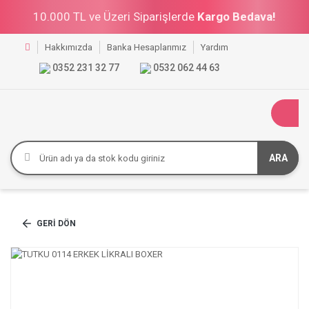
10.000 TL ve Üzeri Siparişlerde
Kargo Bedava!
Hakkımızda
Banka Hesaplarımız
Yardım
0352 231 32 77
0532 062 44 63
ARA
GERI DÖN