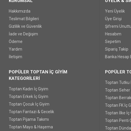
KURUMSAL
ÜYELİK & Sİ
Hakkımızda
Yeni Üyelik
Teslimat Bilgileri
Üye Girişi
Gizlilik ve Güvenlik
Şifremi Unut
İade ve Değişim
Hesabım
Ödeme
Sepetim
Yardım
Sipariş Takip
İletişim
Banka Hesap B
POPÜLER TOPTAN İÇ GİYİM
POPÜLER TO
KATEGORİLERİ
Toptan Tutku 
Toptan Kadın İç Giyim
Toptan Seher Y
Toptan Erkek İç Giyim
Toptan Berrak
Toptan Çocuk İç Giyim
Toptan FK İç 
Toptan Fantazi & Gecelik
Toptan İlke İç
Toptan Pijama Takımı
Toptan Penti 
Toptan Mayo & Haşema
Toptan Dünda