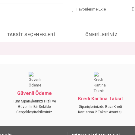
TAKSIT SEÇENEKLERI
ÖNERILERINIZ
da yetersiz gördüğünüz noktaları öneri formunu kullanarak tarafımıza iletebilirs
Bu ürüne ilk yorumu siz yapın!
YORUM YAZ
Güvenli Ödeme
Kredi Kartına Taksit
Tüm Siparişlerinizi Hızlı ve
Güvenilir Bir Şekilde
Siparişlerinizde Bazı Kredi
Gerçekleştirebilirsiniz.
Kartlarına 2 Taksit Avantajı.