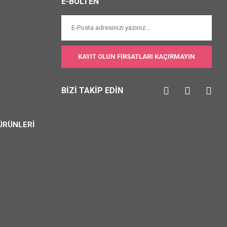
E-BÜLTEN
KAYIT OLUN FIRSATLARI KAÇIRMAYIN
BİZİ TAKİP EDİN
ÜRÜNLERİ