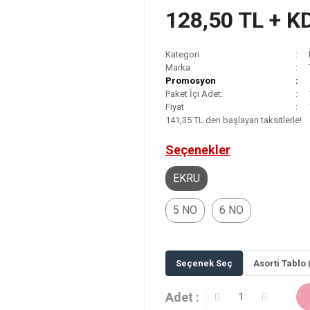
128,50 TL + K
Kategori
Marka
Promosyon
Paket İçi Adet:
Fiyat
141,35 TL den başlayan taksitlerle!
Seçenekler
EKRU
5 NO
6 NO
Seçenek Seç
Asorti Tablo 
Adet :