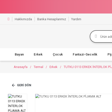
Hakkımızda
Banka Hesaplarımız
Yardım
Bayan
Erkek
Çocuk
Fantazi-Gecelik
Pi
Anasayfa
Termal
Erkek
TUTKU 0113 ERKEK İNTERLOK Pİ
GERI DÖN