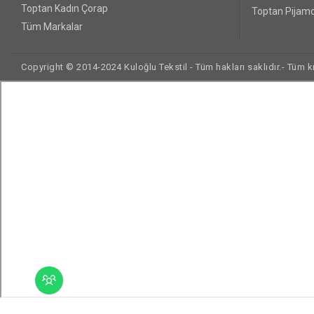
Toptan Kadın Çorap
Toptan Pijamo
Tüm Markalar
Copyright © 2014-2024 Kuloğlu Tekstil - Tüm hakları saklıdır.- Tüm kre