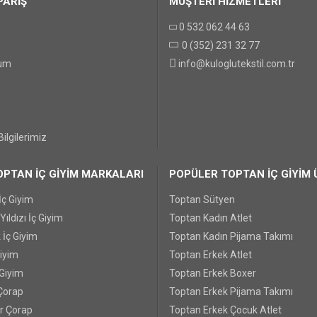
PARİŞ
MÜŞTERİ HİZMETLERİ
0 532 062 44 63
0 (352) 231 32 77
GÖNDER
tum
info@kuloglutekstil.com.tr
ilgilerimiz
PTAN İÇ GİYİM MARKALARI
POPÜLER TOPTAN İÇ GİYİM 
İç Giyim
Toptan Sütyen
ıldızı İç Giyim
Toptan Kadın Atlet
 İç Giyim
Toptan Kadın Pijama Takımı
Giyim
Toptan Erkek Atlet
 Giyim
Toptan Erkek Boxer
Çorap
Toptan Erkek Pijama Takımı
r Çorap
Toptan Erkek Çocuk Atlet