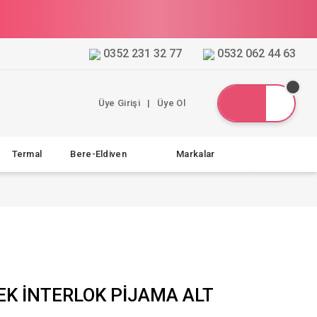
0352 231 32 77
0532 062 44 63
Üye Girişi
|
Üye Ol
Termal
Bere-Eldiven
Markalar
EK İNTERLOK PİJAMA ALT