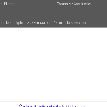
ni Pijama
Toptan Kız Çocuk Atlet
di kartı bilgileriniz 256bit SSL Sertifikası ile korunmaktadır.
ile
ideasoft
e-