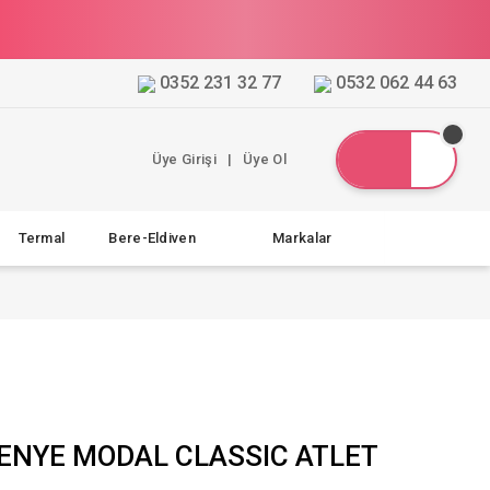
0352 231 32 77
0532 062 44 63
Üye Girişi
|
Üye Ol
Termal
Bere-Eldiven
Markalar
ENYE MODAL CLASSIC ATLET