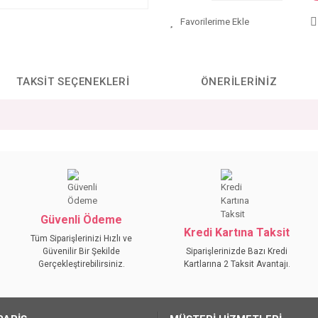
TAKSIT SEÇENEKLERI
ÖNERILERINIZ
da yetersiz gördüğünüz noktaları öneri formunu kullanarak tarafımıza iletebilirs
Bu ürüne ilk yorumu siz yapın!
YORUM YAZ
Güvenli Ödeme
Kredi Kartına Taksit
Tüm Siparişlerinizi Hızlı ve
Güvenilir Bir Şekilde
Siparişlerinizde Bazı Kredi
Gerçekleştirebilirsiniz.
Kartlarına 2 Taksit Avantajı.