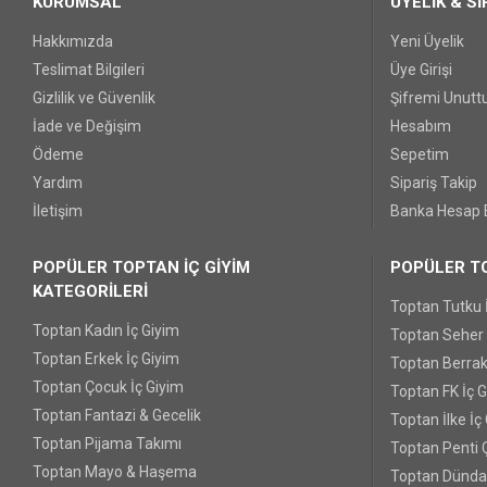
KURUMSAL
ÜYELİK & Sİ
Hakkımızda
Yeni Üyelik
Teslimat Bilgileri
Üye Girişi
Gizlilik ve Güvenlik
Şifremi Unut
İade ve Değişim
Hesabım
Ödeme
Sepetim
Yardım
Sipariş Takip
İletişim
Banka Hesap B
POPÜLER TOPTAN İÇ GİYİM
POPÜLER TO
KATEGORİLERİ
Toptan Tutku 
Toptan Kadın İç Giyim
Toptan Seher Y
Toptan Erkek İç Giyim
Toptan Berrak
Toptan Çocuk İç Giyim
Toptan FK İç 
Toptan Fantazi & Gecelik
Toptan İlke İç
Toptan Pijama Takımı
Toptan Penti 
Toptan Mayo & Haşema
Toptan Dünda