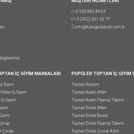
PARİŞ
MÜŞTERİ HİZMETLERİ
0 532 062 44 63
0 (352) 231 32 77
GÖNDER
tum
info@kuloglutekstil.com.tr
ilgilerimiz
PTAN İÇ GİYİM MARKALARI
POPÜLER TOPTAN İÇ GİYİM 
İç Giyim
Toptan Sütyen
ıldızı İç Giyim
Toptan Kadın Atlet
 İç Giyim
Toptan Kadın Pijama Takımı
Giyim
Toptan Erkek Atlet
 Giyim
Toptan Erkek Boxer
Çorap
Toptan Erkek Pijama Takımı
r Çorap
Toptan Erkek Çocuk Atlet