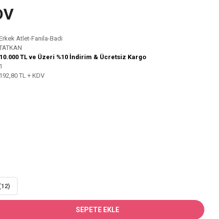
DV
Erkek Atlet-Fanila-Badi
TATKAN
10.000 TL ve Üzeri %10 İndirim & Ücretsiz Kargo
1
192,80 TL + KDV
(12)
SEPETE EKLE