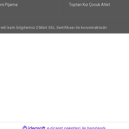
ni Pijama
Toptan Kız Çocuk Atlet
di kartı bilgileriniz 256bit SSL Sertifikası ile korunmaktadır.
ile
ideasoft
e-