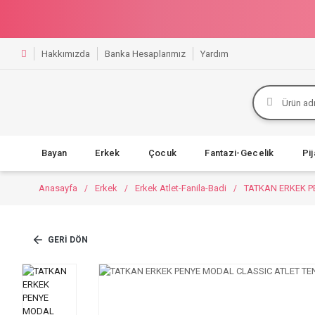
Hakkımızda
Banka Hesaplarımız
Yardım
Bayan
Erkek
Çocuk
Fantazi-Gecelik
Pi
Anasayfa
Erkek
Erkek Atlet-Fanila-Badi
TATKAN ERKEK P
GERI DÖN