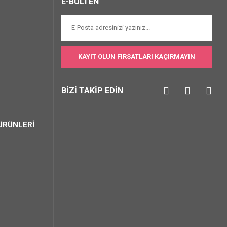
E-BÜLTEN
KAYIT OLUN FIRSATLARI KAÇIRMAYIN
BİZİ TAKİP EDİN
ÜRÜNLERİ