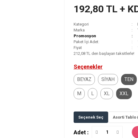
192,80 TL + K
Kategori
Marka
Promosyon
Paket İçi Adet:
Fiyat
212,08 TL den başlayan taksitlerle!
Seçenekler
BEYAZ
SİYAH
TEN
M
L
XL
XXL
Seçenek Seç
Asorti Tablo 
Adet :