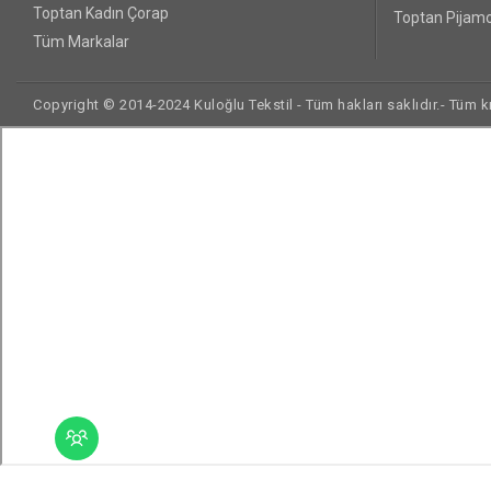
Toptan Kadın Çorap
Toptan Pijamo
Tüm Markalar
Copyright © 2014-2024 Kuloğlu Tekstil - Tüm hakları saklıdır.- Tüm kre