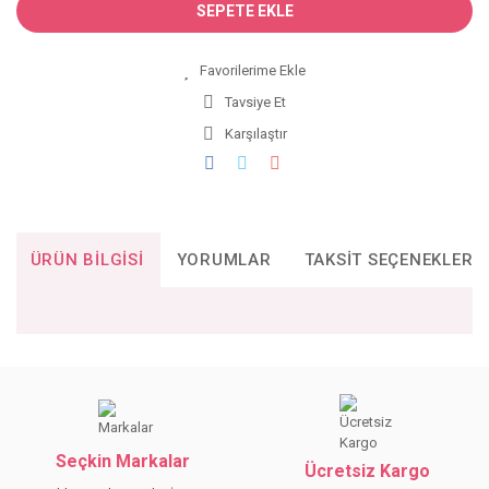
SEPETE EKLE
Tavsiye Et
Karşılaştır
ÜRÜN BILGISI
YORUMLAR
TAKSIT SEÇENEKLERI
Bu ürünün fiyat bilgisi, resim, ürün açıklamalarında ve diğer
konularda yetersiz gördüğünüz noktaları öneri formunu
Bu ürüne ilk yorumu siz yapın!
kullanarak tarafımıza iletebilirsiniz.
Görüş ve önerileriniz için teşekkür ederiz.
Seçkin Markalar
YORUM YAZ
Ücretsiz Kargo
Ürün resmi kalitesiz, bozuk veya görüntülenemiyor.