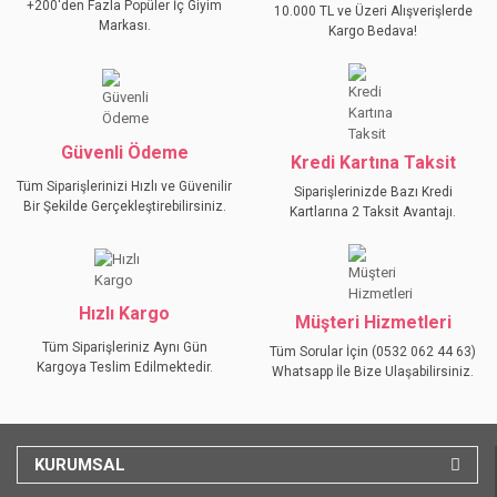
+200'den Fazla Popüler İç Giyim
10.000 TL ve Üzeri Alışverişlerde
Ürün açıklamasında eksik bilgiler bulunuyor.
Markası.
Kargo Bedava!
Ürün bilgilerinde hatalar bulunuyor.
Ürün fiyatı diğer sitelerden daha pahalı.
Bu ürüne benzer farklı alternatifler olmalı.
Güvenli Ödeme
Kredi Kartına Taksit
Tüm Siparişlerinizi Hızlı ve Güvenilir
Siparişlerinizde Bazı Kredi
Bir Şekilde Gerçekleştirebilirsiniz.
Kartlarına 2 Taksit Avantajı.
GÖNDER
Hızlı Kargo
Müşteri Hizmetleri
Tüm Siparişleriniz Aynı Gün
Tüm Sorular İçin (0532 062 44 63)
Kargoya Teslim Edilmektedir.
Whatsapp İle Bize Ulaşabilirsiniz.
KURUMSAL