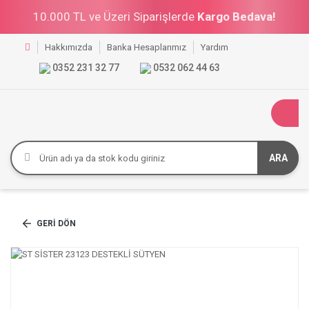
10.000 TL ve Üzeri Siparişlerde
Kargo Bedava!
Hakkımızda
Banka Hesaplarımız
Yardım
0352 231 32 77
0532 062 44 63
ARA
GERI DÖN