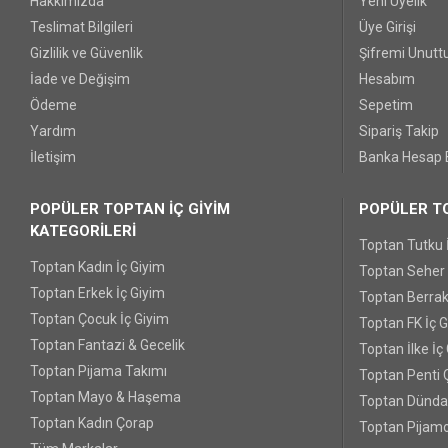
Hakkımızda
Yeni Üyelik
Teslimat Bilgileri
Üye Girişi
Gizlilik ve Güvenlik
Şifremi Unut
İade ve Değişim
Hesabım
Ödeme
Sepetim
Yardım
Sipariş Takip
İletişim
Banka Hesap B
POPÜLER TOPTAN İÇ GİYİM
POPÜLER TO
KATEGORİLERİ
Toptan Tutku 
Toptan Kadın İç Giyim
Toptan Seher Y
Toptan Erkek İç Giyim
Toptan Berrak
Toptan Çocuk İç Giyim
Toptan FK İç 
Toptan Fantazi & Gecelik
Toptan İlke İç
Toptan Pijama Takımı
Toptan Penti 
Toptan Mayo & Haşema
Toptan Dünda
Toptan Kadın Çorap
Toptan Pijamo