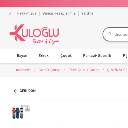
Hakkımızda
Banka Hesaplarımız
Yardım
Bayan
Erkek
Çocuk
Fantazi-Gecelik
Pi
Anasayfa
Çocuk Çorap
Erkek Çocuk Çorap
ÇİMPA SC22
GERI DÖN