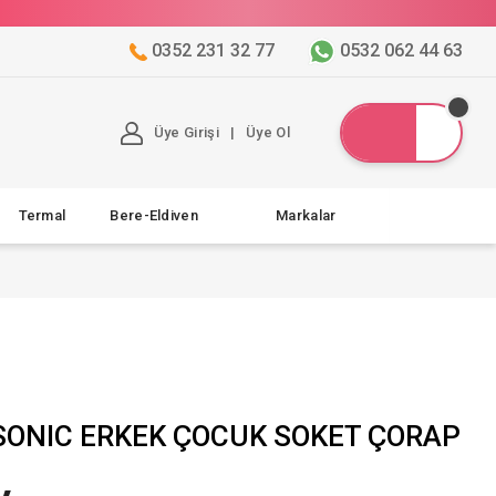
0352 231 32 77
0532 062 44 63
Üye Girişi
|
Üye Ol
Termal
Bere-Eldiven
Markalar
SONIC ERKEK ÇOCUK SOKET ÇORAP