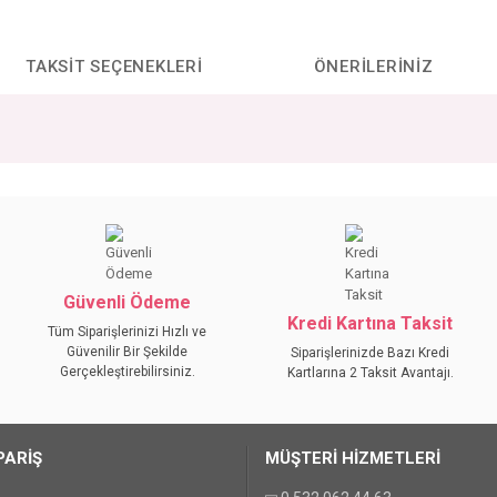
TAKSIT SEÇENEKLERI
ÖNERILERINIZ
da yetersiz gördüğünüz noktaları öneri formunu kullanarak tarafımıza iletebilirs
Bu ürüne ilk yorumu siz yapın!
YORUM YAZ
Güvenli Ödeme
Kredi Kartına Taksit
Tüm Siparişlerinizi Hızlı ve
Güvenilir Bir Şekilde
Siparişlerinizde Bazı Kredi
Gerçekleştirebilirsiniz.
Kartlarına 2 Taksit Avantajı.
PARİŞ
MÜŞTERİ HİZMETLERİ