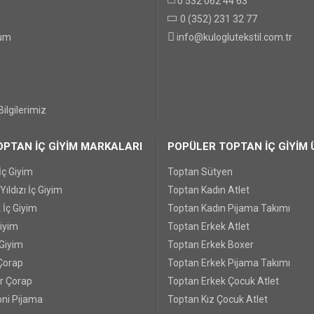
0 532 062 44 63
0 (352) 231 32 77
GÖNDER
tum
info@kuloglutekstil.com.tr
ilgilerimiz
PTAN İÇ GİYİM MARKALARI
POPÜLER TOPTAN İÇ GİYİM 
İç Giyim
Toptan Sütyen
ıldızı İç Giyim
Toptan Kadın Atlet
 İç Giyim
Toptan Kadın Pijama Takımı
Giyim
Toptan Erkek Atlet
 Giyim
Toptan Erkek Boxer
Çorap
Toptan Erkek Pijama Takımı
r Çorap
Toptan Erkek Çocuk Atlet
ni Pijama
Toptan Kız Çocuk Atlet