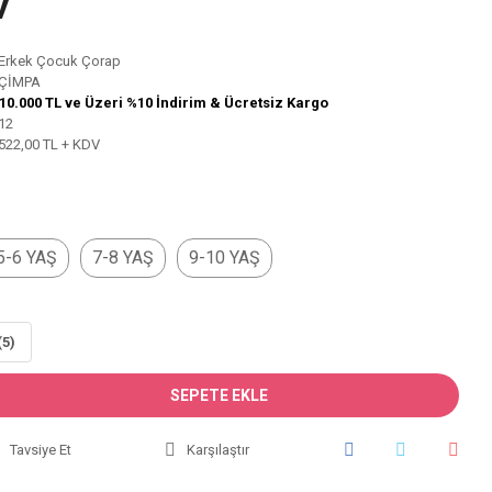
V
Erkek Çocuk Çorap
ÇİMPA
10.000 TL ve Üzeri %10 İndirim & Ücretsiz Kargo
12
522,00 TL + KDV
5-6 YAŞ
7-8 YAŞ
9-10 YAŞ
(5)
SEPETE EKLE
Tavsiye Et
Karşılaştır