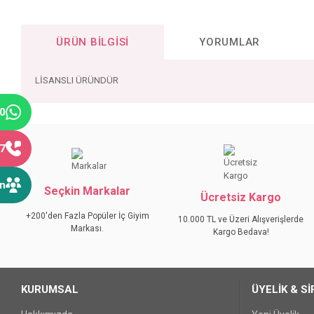
ÜRÜN BILGISI
YORUMLAR
LİSANSLI ÜRÜNDÜR
40
Bu ürünün fiyat bilgisi, resim, ürün açıklamalarında ve diğer konular
Görüş ve önerileriniz için teşekkür ederiz.
77
Ürün resmi kalitesiz, bozuk veya görüntülenemiyor.
ın
Seçkin Markalar
Ürün açıklamasında eksik bilgiler bulunuyor.
Ücretsiz Kargo
Ürün bilgilerinde hatalar bulunuyor.
+200'den Fazla Popüler İç Giyim
10.000 TL ve Üzeri Alışverişlerde
Markası.
Ürün fiyatı diğer sitelerden daha pahalı.
Kargo Bedava!
Bu ürüne benzer farklı alternatifler olmalı.
KURUMSAL
ÜYELİK & Sİ