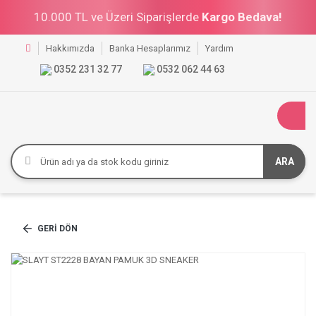
10.000 TL ve Üzeri Siparişlerde
Kargo Bedava!
Hakkımızda
Banka Hesaplarımız
Yardım
0352 231 32 77
0532 062 44 63
ARA
GERI DÖN