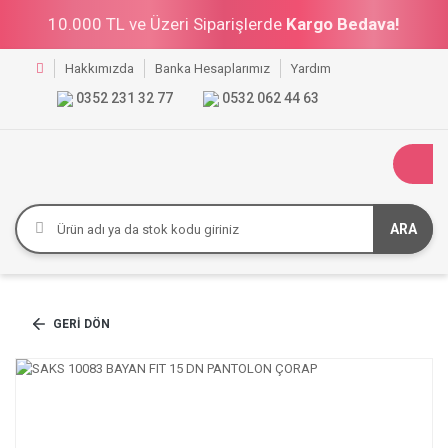
10.000 TL ve Üzeri Siparişlerde
Kargo Bedava!
Hakkımızda
Banka Hesaplarımız
Yardım
0352 231 32 77
0532 062 44 63
ARA
GERI DÖN