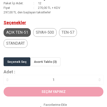
Paket İçi Adet:
12
Fiyat
270,00 TL + KDV
297,00 TL den başlayan taksitlerle!
Seçenekler
AÇIK TEN-51
SİYAH-500
TEN-57
STANDART
Seçenek Seç
Asorti Tablo (3)
Adet :
SEÇİM YAPINIZ