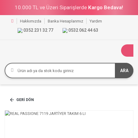
10.000 TL ve Üzeri Siparişlerde
Kargo Bedava!
Hakkımızda
Banka Hesaplarımız
Yardım
0352 231 32 77
0532 062 44 63
ARA
GERI DÖN