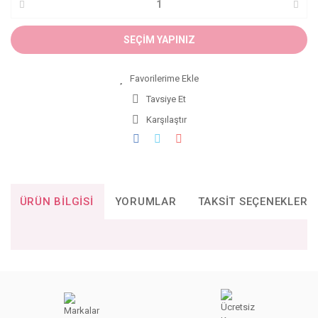
SEÇİM YAPINIZ
Tavsiye Et
Karşılaştır
ÜRÜN BILGISI
YORUMLAR
TAKSIT SEÇENEKLERI
Bu ürünün fiyat bilgisi, resim, ürün açıklamalarında ve diğer
konularda yetersiz gördüğünüz noktaları öneri formunu
Bu ürüne ilk yorumu siz yapın!
kullanarak tarafımıza iletebilirsiniz.
Görüş ve önerileriniz için teşekkür ederiz.