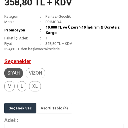
358,80 TL + KDV
Kategori
Fantazi-Gecelik
Marka
PRİMODA
10.000 TL ve Üzeri %10 İndirim & Ücretsiz
Promosyon
Kargo
Paket İçi Adet:
1
Fiyat
358,80 TL + KDV
394,68 TL den başlayan taksitlerle!
Seçenekler
SİYAH
VİZON
M
L
XL
Seçenek Seç
Asorti Tablo (4)
Adet :