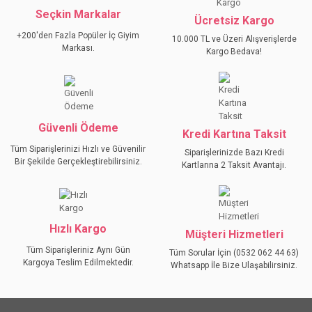
Seçkin Markalar
YORUM YAZ
Ücretsiz Kargo
Ürün resmi kalitesiz, bozuk veya görüntülenemiyor.
+200'den Fazla Popüler İç Giyim
10.000 TL ve Üzeri Alışverişlerde
Ürün açıklamasında eksik bilgiler bulunuyor.
Markası.
Kargo Bedava!
Ürün bilgilerinde hatalar bulunuyor.
Ürün fiyatı diğer sitelerden daha pahalı.
Bu ürüne benzer farklı alternatifler olmalı.
Güvenli Ödeme
Kredi Kartına Taksit
Tüm Siparişlerinizi Hızlı ve Güvenilir
Siparişlerinizde Bazı Kredi
Bir Şekilde Gerçekleştirebilirsiniz.
Kartlarına 2 Taksit Avantajı.
GÖNDER
Hızlı Kargo
Müşteri Hizmetleri
Tüm Siparişleriniz Aynı Gün
Tüm Sorular İçin (0532 062 44 63)
Kargoya Teslim Edilmektedir.
Whatsapp İle Bize Ulaşabilirsiniz.