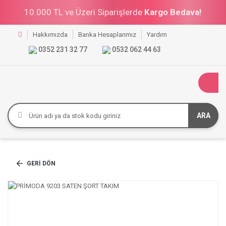
10.000 TL ve Üzeri Siparişlerde
Kargo Bedava!
Hakkımızda
Banka Hesaplarımız
Yardım
0352 231 32 77
0532 062 44 63
ARA
GERI DÖN