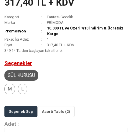
317,40 TL + KDV
Kategori
Fantazi-Gecelik
Marka
PRİMODA
10.000 TL ve Üzeri %10 İndirim & Ücretsiz
Promosyon
Kargo
Paket İçi Adet:
1
Fiyat
317,40 TL + KDV
349,14 TL den başlayan taksitlerle!
Seçenekler
GÜL KURUSU
M
L
Seçenek Seç
Asorti Tablo (2)
Adet :