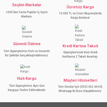
Seçkin Markalar
YORUM YAZ
Ücretsiz Kargo
Ürün resmi kalitesiz, bozuk veya görüntülenemiyor.
+200'den Fazla Popüler İç Giyim
10.000 TL ve Üzeri Alışverişlerde
Ürün açıklamasında eksik bilgiler bulunuyor.
Markası.
Kargo Bedava!
Ürün bilgilerinde hatalar bulunuyor.
Ürün fiyatı diğer sitelerden daha pahalı.
Bu ürüne benzer farklı alternatifler olmalı.
Güvenli Ödeme
Kredi Kartına Taksit
Tüm Siparişlerinizi Hızlı ve Güvenilir
Siparişlerinizde Bazı Kredi
Bir Şekilde Gerçekleştirebilirsiniz.
Kartlarına 2 Taksit Avantajı.
GÖNDER
Hızlı Kargo
Müşteri Hizmetleri
Tüm Siparişleriniz Aynı Gün
Tüm Sorular İçin (0532 062 44 63)
Kargoya Teslim Edilmektedir.
Whatsapp İle Bize Ulaşabilirsiniz.