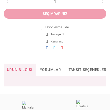
SEÇİM YAPINIZ
Tavsiye Et
Karşılaştır
ÜRÜN BILGISI
YORUMLAR
TAKSIT SEÇENEKLERI
Bu ürünün fiyat bilgisi, resim, ürün açıklamalarında ve diğer
konularda yetersiz gördüğünüz noktaları öneri formunu
Bu ürüne ilk yorumu siz yapın!
kullanarak tarafımıza iletebilirsiniz.
Görüş ve önerileriniz için teşekkür ederiz.