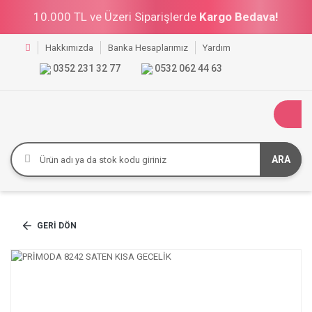
10.000 TL ve Üzeri Siparişlerde
Kargo Bedava!
Hakkımızda
Banka Hesaplarımız
Yardım
0352 231 32 77
0532 062 44 63
ARA
GERI DÖN