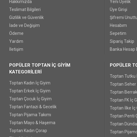
Hakkımızda
Yeni Üyelik
Teslimat Bilgileri
Üye Girişi
Gizlilik ve Güvenlik
Şifremi Unut
İade ve Değişim
Hesabım
Ödeme
Sepetim
Yardım
Sipariş Takip
İletişim
Banka Hesap B
POPÜLER TOPTAN İÇ GİYİM
POPÜLER TO
KATEGORİLERİ
Toptan Tutku 
Toptan Kadın İç Giyim
Toptan Seher Y
Toptan Erkek İç Giyim
Toptan Berrak
Toptan Çocuk İç Giyim
Toptan FK İç 
Toptan Fantazi & Gecelik
Toptan İlke İç
Toptan Pijama Takımı
Toptan Penti 
Toptan Mayo & Haşema
Toptan Dünda
Toptan Kadın Çorap
Toptan Pijamo