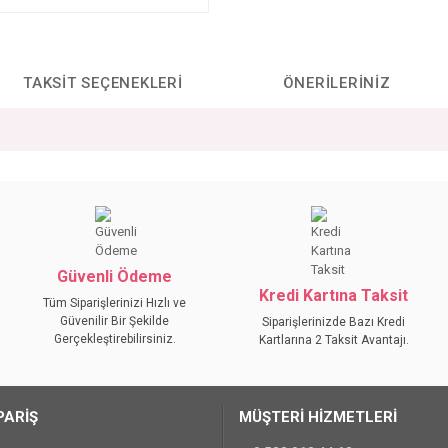
TAKSIT SEÇENEKLERI
ÖNERILERINIZ
da yetersiz gördüğünüz noktaları öneri formunu kullanarak tarafımıza iletebilirs
Bu ürüne ilk yorumu siz yapın!
YORUM YAZ
Güvenli Ödeme
Kredi Kartına Taksit
Tüm Siparişlerinizi Hızlı ve
Güvenilir Bir Şekilde
Siparişlerinizde Bazı Kredi
Gerçekleştirebilirsiniz.
Kartlarına 2 Taksit Avantajı.
PARİŞ
MÜŞTERİ HİZMETLERİ