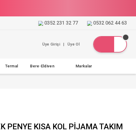
0352 231 32 77
0532 062 44 63
Üye Girişi
|
Üye Ol
Termal
Bere-Eldiven
Markalar
EK PENYE KISA KOL PİJAMA TAKIM