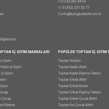
0 532 062 44 63
0 (352) 231 32 77
GÖNDER
tum
info@kuloglutekstil.com.tr
ilgilerimiz
PTAN İÇ GİYİM MARKALARI
POPÜLER TOPTAN İÇ GİYİM 
İç Giyim
Toptan Sütyen
ıldızı İç Giyim
Toptan Kadın Atlet
 İç Giyim
Toptan Kadın Pijama Takımı
Giyim
Toptan Erkek Atlet
 Giyim
Toptan Erkek Boxer
Çorap
Toptan Erkek Pijama Takımı
r Çorap
Toptan Erkek Çocuk Atlet
ni Pijama
Toptan Kız Çocuk Atlet