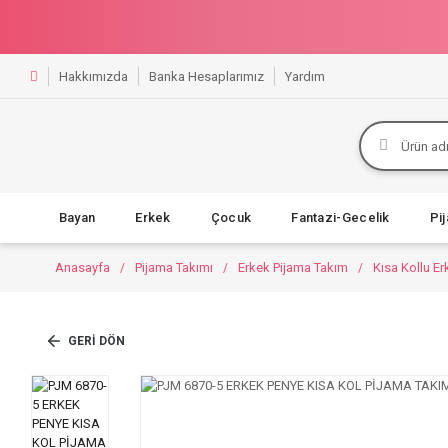
Hakkımızda
Banka Hesaplarımız
Yardım
Bayan
Erkek
Çocuk
Fantazi-Gecelik
Pi
Anasayfa
Pijama Takımı
Erkek Pijama Takım
Kısa Kollu E
GERI DÖN