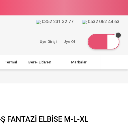
0352 231 32 77
0532 062 44 63
Üye Girişi
|
Üye Ol
Termal
Bere-Eldiven
Markalar
Ş FANTAZİ ELBİSE M-L-XL