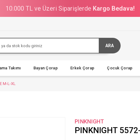
10.000 TL ve Üzeri Siparişlerde
Kargo Bedava!
ARA
jama Takımı
Bayan Çorap
Erkek Çorap
Çocuk Çorap
E M-L-XL
PINKNIGHT
PINKNIGHT 5572-