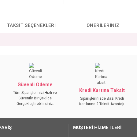
TAKSIT SEÇENEKLERI
ÖNERILERINIZ
da yetersiz gördüğünüz noktaları öneri formunu kullanarak tarafımıza iletebilirs
Bu ürüne ilk yorumu siz yapın!
YORUM YAZ
Güvenli Ödeme
Kredi Kartına Taksit
Tüm Siparişlerinizi Hızlı ve
Güvenilir Bir Şekilde
Siparişlerinizde Bazı Kredi
Gerçekleştirebilirsiniz.
Kartlarına 2 Taksit Avantajı.
PARİŞ
MÜŞTERİ HİZMETLERİ