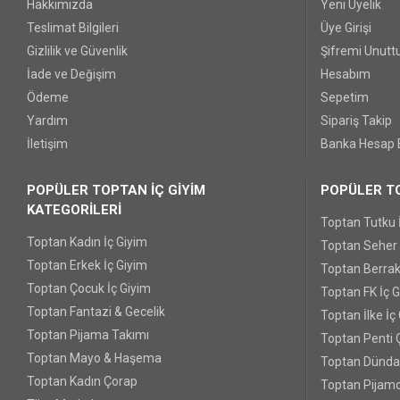
Hakkımızda
Yeni Üyelik
Teslimat Bilgileri
Üye Girişi
Gizlilik ve Güvenlik
Şifremi Unut
İade ve Değişim
Hesabım
Ödeme
Sepetim
Yardım
Sipariş Takip
İletişim
Banka Hesap B
POPÜLER TOPTAN İÇ GİYİM
POPÜLER TO
KATEGORİLERİ
Toptan Tutku 
Toptan Kadın İç Giyim
Toptan Seher Y
Toptan Erkek İç Giyim
Toptan Berrak
Toptan Çocuk İç Giyim
Toptan FK İç 
Toptan Fantazi & Gecelik
Toptan İlke İç
Toptan Pijama Takımı
Toptan Penti 
Toptan Mayo & Haşema
Toptan Dünda
Toptan Kadın Çorap
Toptan Pijamo