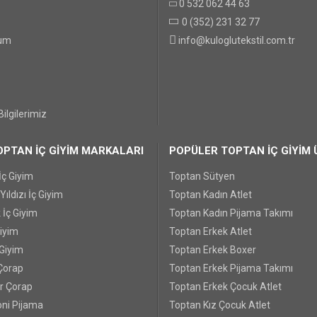
0 532 062 44 63
0 (352) 231 32 77
GÖNDER
tum
info@kuloglutekstil.com.tr
ilgilerimiz
PTAN İÇ GİYİM MARKALARI
POPÜLER TOPTAN İÇ GİYİM 
İç Giyim
Toptan Sütyen
ıldızı İç Giyim
Toptan Kadın Atlet
 İç Giyim
Toptan Kadın Pijama Takımı
Giyim
Toptan Erkek Atlet
 Giyim
Toptan Erkek Boxer
Çorap
Toptan Erkek Pijama Takımı
r Çorap
Toptan Erkek Çocuk Atlet
ni Pijama
Toptan Kız Çocuk Atlet