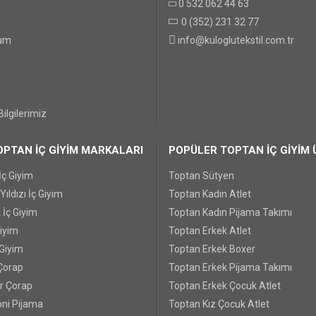
0 532 062 44 63
0 (352) 231 32 77
GÖNDER
tum
info@kuloglutekstil.com.tr
ilgilerimiz
PTAN İÇ GİYİM MARKALARI
POPÜLER TOPTAN İÇ GİYİM 
İç Giyim
Toptan Sütyen
ıldızı İç Giyim
Toptan Kadın Atlet
 İç Giyim
Toptan Kadın Pijama Takımı
Giyim
Toptan Erkek Atlet
 Giyim
Toptan Erkek Boxer
Çorap
Toptan Erkek Pijama Takımı
r Çorap
Toptan Erkek Çocuk Atlet
ni Pijama
Toptan Kız Çocuk Atlet