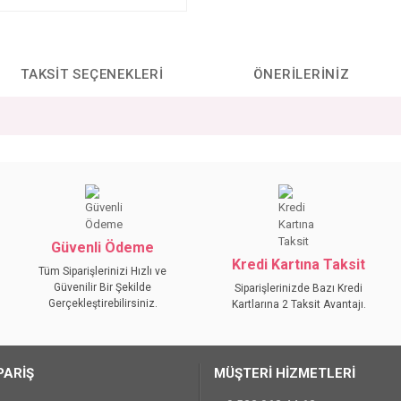
TAKSIT SEÇENEKLERI
ÖNERILERINIZ
da yetersiz gördüğünüz noktaları öneri formunu kullanarak tarafımıza iletebilirs
Bu ürüne ilk yorumu siz yapın!
YORUM YAZ
Güvenli Ödeme
Kredi Kartına Taksit
Tüm Siparişlerinizi Hızlı ve
Güvenilir Bir Şekilde
Siparişlerinizde Bazı Kredi
Gerçekleştirebilirsiniz.
Kartlarına 2 Taksit Avantajı.
PARİŞ
MÜŞTERİ HİZMETLERİ