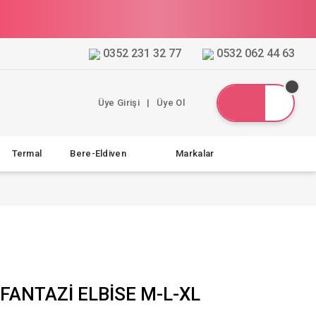
0352 231 32 77
0532 062 44 63
Üye Girişi
|
Üye Ol
Termal
Bere-Eldiven
Markalar
FANTAZİ ELBİSE M-L-XL