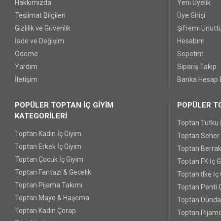
Hakkımızda
Yeni Üyelik
Teslimat Bilgileri
Üye Girişi
Gizlilik ve Güvenlik
Şifremi Unut
İade ve Değişim
Hesabım
Ödeme
Sepetim
Yardım
Sipariş Takip
İletişim
Banka Hesap B
POPÜLER TOPTAN İÇ GİYİM
POPÜLER TO
KATEGORİLERİ
Toptan Tutku 
Toptan Kadın İç Giyim
Toptan Seher Y
Toptan Erkek İç Giyim
Toptan Berrak
Toptan Çocuk İç Giyim
Toptan FK İç 
Toptan Fantazi & Gecelik
Toptan İlke İç
Toptan Pijama Takımı
Toptan Penti 
Toptan Mayo & Haşema
Toptan Dünda
Toptan Kadın Çorap
Toptan Pijamo