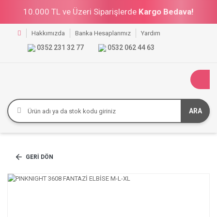
10.000 TL ve Üzeri Siparişlerde
Kargo Bedava!
Hakkımızda
Banka Hesaplarımız
Yardım
0352 231 32 77
0532 062 44 63
ARA
GERI DÖN