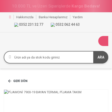
10.000 TL ve Üzeri Siparişlerde
Kargo Bedava!
Hakkımızda
Banka Hesaplarımız
Yardım
0352 231 32 77
0532 062 44 63
ARA
GERI DÖN