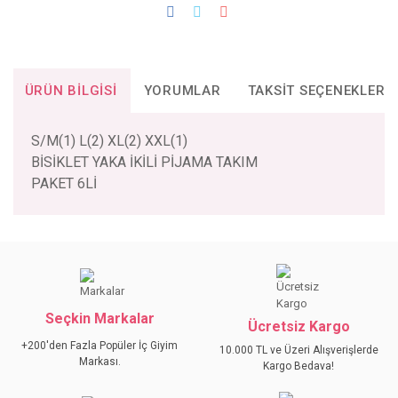
ÜRÜN BILGISI
YORUMLAR
TAKSIT SEÇENEKLERI
S/M(1) L(2) XL(2) XXL(1)
BİSİKLET YAKA İKİLİ PİJAMA TAKIM
PAKET 6Lİ
Bu ürünün fiyat bilgisi, resim, ürün açıklamalarında ve diğer
konularda yetersiz gördüğünüz noktaları öneri formunu
Bu ürüne ilk yorumu siz yapın!
kullanarak tarafımıza iletebilirsiniz.
Görüş ve önerileriniz için teşekkür ederiz.
Seçkin Markalar
YORUM YAZ
Ücretsiz Kargo
Ürün resmi kalitesiz, bozuk veya görüntülenemiyor.
+200'den Fazla Popüler İç Giyim
10.000 TL ve Üzeri Alışverişlerde
Ürün açıklamasında eksik bilgiler bulunuyor.
Markası.
Kargo Bedava!
Ürün bilgilerinde hatalar bulunuyor.