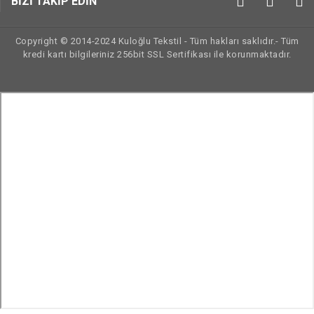
BİZİ TAKİP EDİN
Copyright © 2014-2024 Kuloğlu Tekstil - Tüm hakları saklıdır.- Tüm
kredi kartı bilgileriniz 256bit SSL Sertifikası ile korunmaktadır.