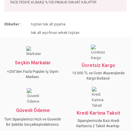
İNCE PENYE KUMAŞ %100 PAMUK RAHAT KALIPTIR
Bu ürünün fiyat bilgisi, resim, ürün açıklamalarında ve diğer
Etiketler :
toptan tek alt pijama
konularda yetersiz gördüğünüz noktaları öneri formunu
Bu ürüne ilk yorumu siz yapın!
kullanarak tarafımıza iletebilirsiniz.
tek alt eşofman erkek toptan
Görüş ve önerileriniz için teşekkür ederiz.
YORUM YAZ
Ürün resmi kalitesiz, bozuk veya görüntülenemiyor.
Ürün açıklamasında eksik bilgiler bulunuyor.
Seçkin Markalar
Ücretsiz Kargo
Ürün bilgilerinde hatalar bulunuyor.
+200'den Fazla Popüler İç Giyim
10.000 TL ve Üzeri Alışverişlerde
Ürün fiyatı diğer sitelerden daha pahalı.
Markası.
Kargo Bedava!
Bu ürüne benzer farklı alternatifler olmalı.
Güvenli Ödeme
Kredi Kartına Taksit
Tüm Siparişlerinizi Hızlı ve Güvenilir
Siparişlerinizde Bazı Kredi
GÖNDER
Bir Şekilde Gerçekleştirebilirsiniz.
Kartlarına 2 Taksit Avantajı.