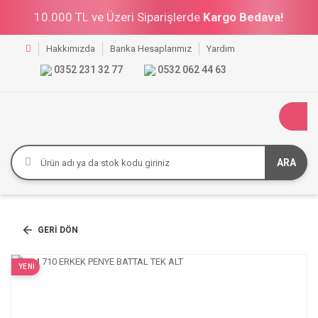
10.000 TL ve Üzeri Siparişlerde
Kargo Bedava!
Hakkımızda
Banka Hesaplarımız
Yardım
0352 231 32 77
0532 062 44 63
ARA
GERI DÖN
YENİ