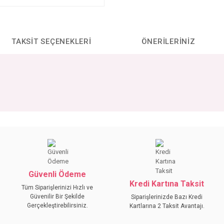
TAKSIT SEÇENEKLERI
ÖNERILERINIZ
da yetersiz gördüğünüz noktaları öneri formunu kullanarak tarafımıza iletebilirs
Bu ürüne ilk yorumu siz yapın!
YORUM YAZ
Güvenli Ödeme
Kredi Kartına Taksit
Tüm Siparişlerinizi Hızlı ve
Güvenilir Bir Şekilde
Siparişlerinizde Bazı Kredi
Gerçekleştirebilirsiniz.
Kartlarına 2 Taksit Avantajı.