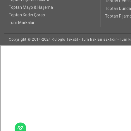
Toptan Penti 
Toptan Mayo & Haşema
Toptan Dünda
Toptan Kadın Çorap
Toptan Pijamo
Tüm Markalar
Copyright © 2014-2024 Kuloğlu Tekstil - Tüm hakları saklıdır.- Tüm kre