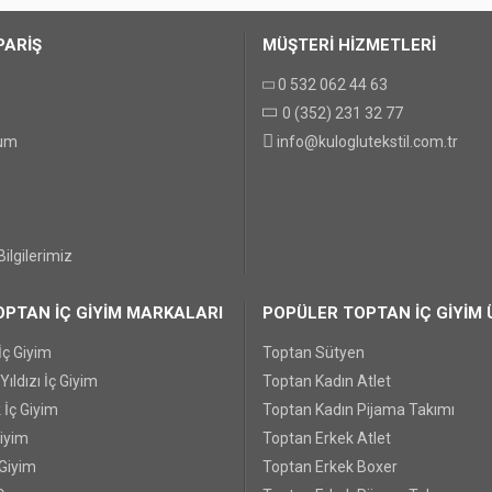
PARİŞ
MÜŞTERİ HİZMETLERİ
0 532 062 44 63
0 (352) 231 32 77
GÖNDER
tum
info@kuloglutekstil.com.tr
ilgilerimiz
PTAN İÇ GİYİM MARKALARI
POPÜLER TOPTAN İÇ GİYİM 
İç Giyim
Toptan Sütyen
ıldızı İç Giyim
Toptan Kadın Atlet
 İç Giyim
Toptan Kadın Pijama Takımı
Giyim
Toptan Erkek Atlet
 Giyim
Toptan Erkek Boxer