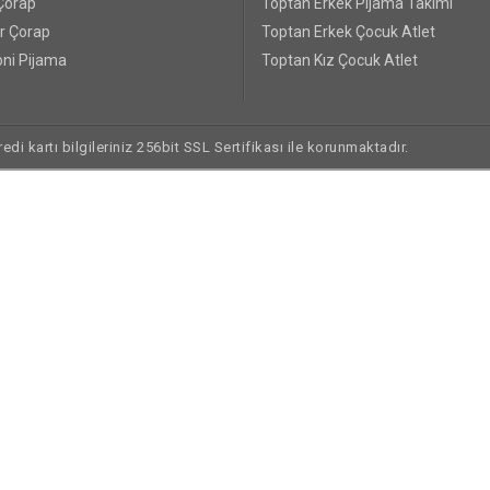
Çorap
Toptan Erkek Pijama Takımı
r Çorap
Toptan Erkek Çocuk Atlet
ni Pijama
Toptan Kız Çocuk Atlet
di kartı bilgileriniz 256bit SSL Sertifikası ile korunmaktadır.