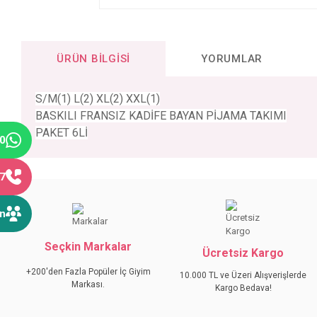
ÜRÜN BILGISI
YORUMLAR
S/M(1) L(2) XL(2) XXL(1)
BASKILI FRANSIZ KADİFE BAYAN PİJAMA TAKIMI
PAKET 6Lİ
40
77
Bu ürünün fiyat bilgisi, resim, ürün açıklamalarında ve diğer konular
Görüş ve önerileriniz için teşekkür ederiz.
ın
Ürün resmi kalitesiz, bozuk veya görüntülenemiyor.
Seçkin Markalar
Ürün açıklamasında eksik bilgiler bulunuyor.
Ücretsiz Kargo
Ürün bilgilerinde hatalar bulunuyor.
+200'den Fazla Popüler İç Giyim
10.000 TL ve Üzeri Alışverişlerde
Markası.
Ürün fiyatı diğer sitelerden daha pahalı.
Kargo Bedava!
Bu ürüne benzer farklı alternatifler olmalı.