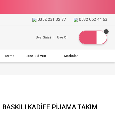
0352 231 32 77
0532 062 44 63
Üye Girişi
|
Üye Ol
Termal
Bere-Eldiven
Markalar
 BASKILI KADİFE PİJAMA TAKIM