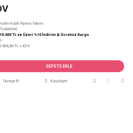
DV
Kadın Kışlık Pijama Takımı
PİJAMONİ
10.000 TL ve Üzeri %10 İndirim & Ücretsiz Kargo
6
2.866,80 TL + KDV
SEPETE EKLE
Tavsiye Et
Karşılaştır