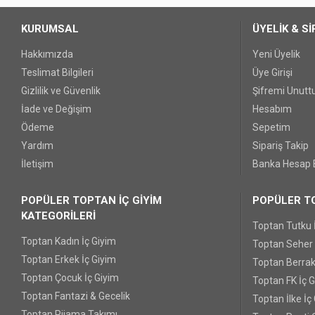
KURUMSAL
ÜYELİK & Sİ
Hakkımızda
Yeni Üyelik
Teslimat Bilgileri
Üye Girişi
Gizlilik ve Güvenlik
Şifremi Unut
İade ve Değişim
Hesabım
Ödeme
Sepetim
Yardım
Sipariş Takip
İletişim
Banka Hesap B
POPÜLER TOPTAN İÇ GİYİM
POPÜLER TO
KATEGORİLERİ
Toptan Tutku 
Toptan Kadın İç Giyim
Toptan Seher Y
Toptan Erkek İç Giyim
Toptan Berrak
Toptan Çocuk İç Giyim
Toptan FK İç 
Toptan Fantazi & Gecelik
Toptan İlke İç
Toptan Pijama Takımı