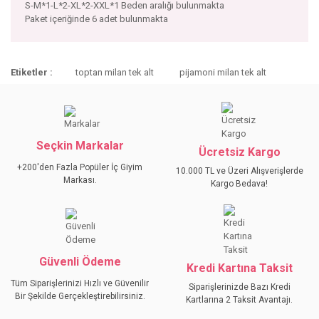
S-M*1-L*2-XL*2-XXL*1 Beden aralığı bulunmakta
Paket içeriğinde 6 adet bulunmakta
Bu ürünün fiyat bilgisi, resim, ürün açıklamalarında ve diğer
Etiketler :
toptan milan tek alt
pijamoni milan tek alt
konularda yetersiz gördüğünüz noktaları öneri formunu
Bu ürüne ilk yorumu siz yapın!
kullanarak tarafımıza iletebilirsiniz.
Görüş ve önerileriniz için teşekkür ederiz.
YORUM YAZ
Ürün resmi kalitesiz, bozuk veya görüntülenemiyor.
Seçkin Markalar
Ücretsiz Kargo
Ürün açıklamasında eksik bilgiler bulunuyor.
+200'den Fazla Popüler İç Giyim
10.000 TL ve Üzeri Alışverişlerde
Ürün bilgilerinde hatalar bulunuyor.
Markası.
Kargo Bedava!
Ürün fiyatı diğer sitelerden daha pahalı.
Bu ürüne benzer farklı alternatifler olmalı.
Güvenli Ödeme
Kredi Kartına Taksit
Tüm Siparişlerinizi Hızlı ve Güvenilir
Siparişlerinizde Bazı Kredi
Bir Şekilde Gerçekleştirebilirsiniz.
Kartlarına 2 Taksit Avantajı.
GÖNDER