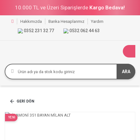
10.000 TL ve Üzeri Siparişlerde
Kargo Bedava!
Hakkımızda
Banka Hesaplarımız
Yardım
0352 231 32 77
0532 062 44 63
ARA
GERI DÖN
YENİ