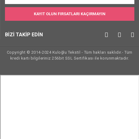
KAYIT OLUN FIRSATLARI KAÇIRMAYIN
BİZİ TAKİP EDİN
Copyright © 2014-2024 Kuloğlu Tekstil - Tüm hakları saklıdır.- Tüm
kredi kartı bilgileriniz 256bit SSL Sertifikası ile korunmaktadır.