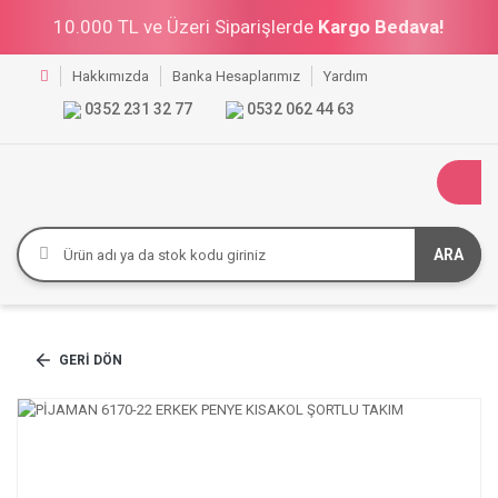
10.000 TL ve Üzeri Siparişlerde
Kargo Bedava!
Hakkımızda
Banka Hesaplarımız
Yardım
0352 231 32 77
0532 062 44 63
ARA
GERI DÖN