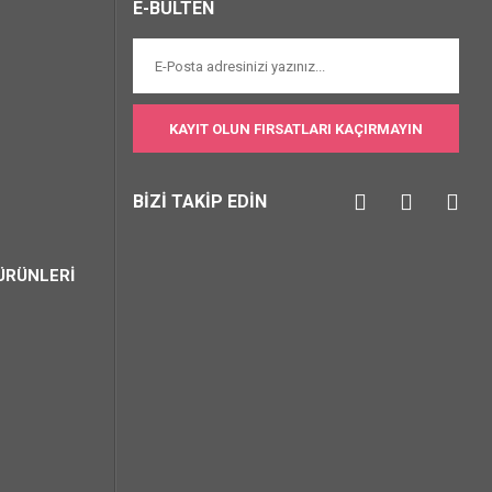
E-BÜLTEN
KAYIT OLUN FIRSATLARI KAÇIRMAYIN
BİZİ TAKİP EDİN
ÜRÜNLERİ