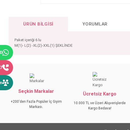
ÜRÜN BILGISI
YORUMLAR
Paket içeriği 6 lu
M(1)- L(2) -XL(2)-XXL(1) ŞEKLİNDE
40
Bu ürünün fiyat bilgisi, resim, ürün açıklamalarında ve diğer konular
77
Görüş ve önerileriniz için teşekkür ederiz.
ın
Ürün resmi kalitesiz, bozuk veya görüntülenemiyor.
Seçkin Markalar
Ürün açıklamasında eksik bilgiler bulunuyor.
Ücretsiz Kargo
Ürün bilgilerinde hatalar bulunuyor.
+200'den Fazla Popüler İç Giyim
10.000 TL ve Üzeri Alışverişlerde
Markası.
Ürün fiyatı diğer sitelerden daha pahalı.
Kargo Bedava!
Bu ürüne benzer farklı alternatifler olmalı.