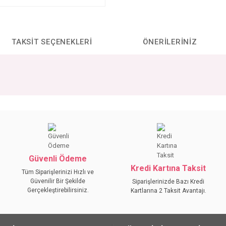
TAKSIT SEÇENEKLERI
ÖNERILERINIZ
da yetersiz gördüğünüz noktaları öneri formunu kullanarak tarafımıza iletebilirs
Bu ürüne ilk yorumu siz yapın!
YORUM YAZ
Güvenli Ödeme
Kredi Kartına Taksit
Tüm Siparişlerinizi Hızlı ve
Güvenilir Bir Şekilde
Siparişlerinizde Bazı Kredi
Gerçekleştirebilirsiniz.
Kartlarına 2 Taksit Avantajı.