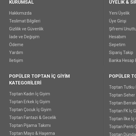
KURUMSAL
ÜYELİK & Sİ
Hakkımızda
Yeni Üyelik
Teslimat Bilgileri
Üye Girişi
Gizlilik ve Güvenlik
Şifremi Unut
İade ve Değişim
Hesabım
Ödeme
Sepetim
Yardım
Sipariş Takip
İletişim
Banka Hesap B
POPÜLER TOPTAN İÇ GİYİM
POPÜLER TO
KATEGORİLERİ
Toptan Tutku 
Toptan Kadın İç Giyim
Toptan Seher Y
Toptan Erkek İç Giyim
Toptan Berrak
Toptan Çocuk İç Giyim
Toptan FK İç 
Toptan Fantazi & Gecelik
Toptan İlke İç
Toptan Pijama Takımı
Toptan Penti 
Toptan Mayo & Haşema
Toptan Dünda