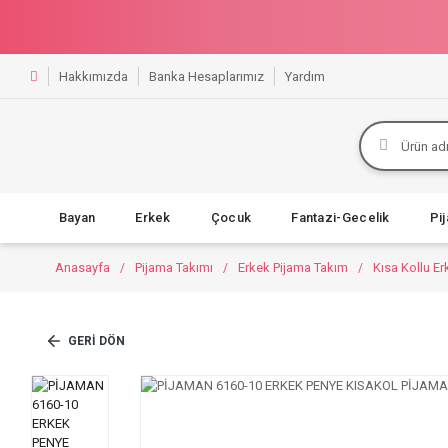
Hakkımızda
Banka Hesaplarımız
Yardım
Bayan
Erkek
Çocuk
Fantazi-Gecelik
Pi
Anasayfa
Pijama Takımı
Erkek Pijama Takım
Kısa Kollu E
GERI DÖN