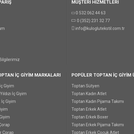
PARİŞ
MÜŞTERİ HİZMETLERİ
0 532 062 44 63
0 (352) 231 32 77
GÖNDER
tum
info@kuloglutekstil.com.tr
ilgilerimiz
PTAN İÇ GİYİM MARKALARI
POPÜLER TOPTAN İÇ GİYİM 
İç Giyim
Toptan Sütyen
ıldızı İç Giyim
Toptan Kadın Atlet
 İç Giyim
Toptan Kadın Pijama Takımı
Giyim
Toptan Erkek Atlet
 Giyim
Toptan Erkek Boxer
Çorap
Toptan Erkek Pijama Takımı
r Çorap
Toptan Erkek Çocuk Atlet