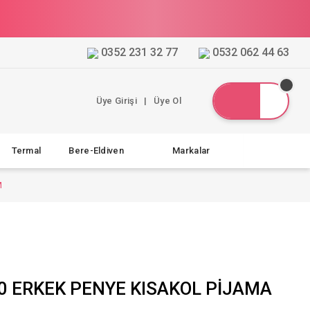
0352 231 32 77
0532 062 44 63
Üye Girişi
|
Üye Ol
Termal
Bere-Eldiven
Markalar
M
0 ERKEK PENYE KISAKOL PİJAMA