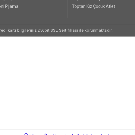
ni Pijama
Toptan Kız Çocuk Atlet
di kartı bilgileriniz 256bit SSL Sertifikası ile korunmaktadır.