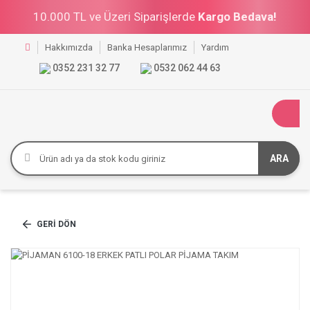
10.000 TL ve Üzeri Siparişlerde
Kargo Bedava!
Hakkımızda
Banka Hesaplarımız
Yardım
0352 231 32 77
0532 062 44 63
ARA
GERI DÖN