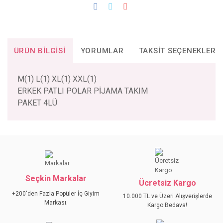
ÜRÜN BILGISI
YORUMLAR
TAKSIT SEÇENEKLERI
M(1) L(1) XL(1) XXL(1)
ERKEK PATLI POLAR PİJAMA TAKIM
PAKET 4LÜ
Bu ürünün fiyat bilgisi, resim, ürün açıklamalarında ve diğer
konularda yetersiz gördüğünüz noktaları öneri formunu
Bu ürüne ilk yorumu siz yapın!
kullanarak tarafımıza iletebilirsiniz.
Görüş ve önerileriniz için teşekkür ederiz.
Seçkin Markalar
YORUM YAZ
Ücretsiz Kargo
Ürün resmi kalitesiz, bozuk veya görüntülenemiyor.
+200'den Fazla Popüler İç Giyim
10.000 TL ve Üzeri Alışverişlerde
Ürün açıklamasında eksik bilgiler bulunuyor.
Markası.
Kargo Bedava!
Ürün bilgilerinde hatalar bulunuyor.