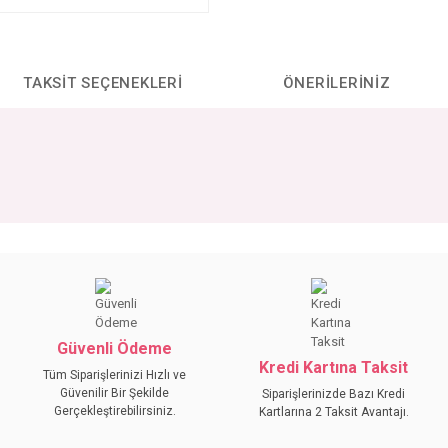
TAKSIT SEÇENEKLERI
ÖNERILERINIZ
da yetersiz gördüğünüz noktaları öneri formunu kullanarak tarafımıza iletebilirs
Bu ürüne ilk yorumu siz yapın!
YORUM YAZ
Güvenli Ödeme
Kredi Kartına Taksit
Tüm Siparişlerinizi Hızlı ve
Güvenilir Bir Şekilde
Siparişlerinizde Bazı Kredi
Gerçekleştirebilirsiniz.
Kartlarına 2 Taksit Avantajı.