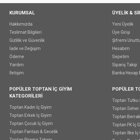
KURUMSAL
ÜYELİK & Sİ
Hakkımızda
Yeni Üyelik
Teslimat Bilgileri
Üye Girişi
Gizlilik ve Güvenlik
Şifremi Unut
İade ve Değişim
Hesabım
Ödeme
Sepetim
Yardım
Sipariş Takip
İletişim
Banka Hesap B
POPÜLER TOPTAN İÇ GİYİM
POPÜLER TO
KATEGORİLERİ
Toptan Tutku 
Toptan Kadın İç Giyim
Toptan Seher Y
Toptan Erkek İç Giyim
Toptan Berrak
Toptan Çocuk İç Giyim
Toptan FK İç 
Toptan Fantazi & Gecelik
Toptan İlke İç
Toptan Pijama Takımı