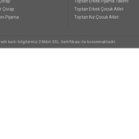
Çorap
Toptan Erkek Pijama Takımı
r Çorap
Toptan Erkek Çocuk Atlet
ni Pijama
Toptan Kız Çocuk Atlet
di kartı bilgileriniz 256bit SSL Sertifikası ile korunmaktadır.