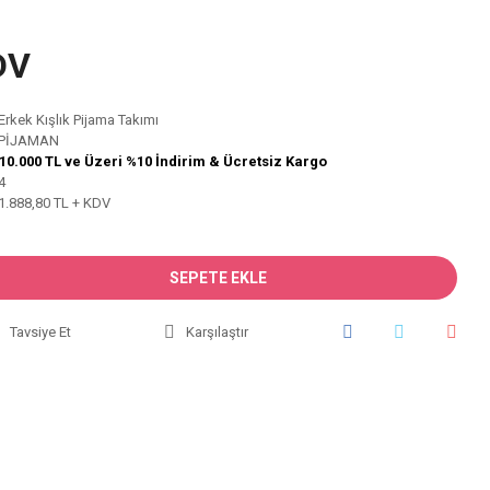
DV
Erkek Kışlık Pijama Takımı
PİJAMAN
10.000 TL ve Üzeri %10 İndirim & Ücretsiz Kargo
4
1.888,80 TL + KDV
SEPETE EKLE
Tavsiye Et
Karşılaştır