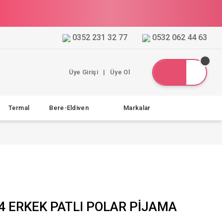
0352 231 32 77
0532 062 44 63
Üye Girişi
|
Üye Ol
Termal
Bere-Eldiven
Markalar
4 ERKEK PATLI POLAR PİJAMA