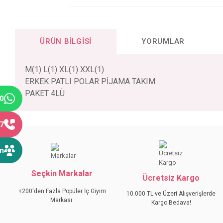
ÜRÜN BILGISI
YORUMLAR
M(1) L(1) XL(1) XXL(1)
ERKEK PATLI POLAR PİJAMA TAKIM
PAKET 4LÜ
40
77
Bu ürünün fiyat bilgisi, resim, ürün açıklamalarında ve diğer konular
Görüş ve önerileriniz için teşekkür ederiz.
ın
Ürün resmi kalitesiz, bozuk veya görüntülenemiyor.
Seçkin Markalar
Ürün açıklamasında eksik bilgiler bulunuyor.
Ücretsiz Kargo
Ürün bilgilerinde hatalar bulunuyor.
+200'den Fazla Popüler İç Giyim
10.000 TL ve Üzeri Alışverişlerde
Markası.
Ürün fiyatı diğer sitelerden daha pahalı.
Kargo Bedava!
Bu ürüne benzer farklı alternatifler olmalı.