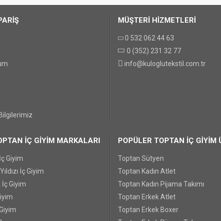
PARİŞ
MÜŞTERİ HİZMETLERİ
0 532 062 44 63
0 (352) 231 32 77
GÖNDER
tum
info@kuloglutekstil.com.tr
ilgilerimiz
PTAN İÇ GİYİM MARKALARI
POPÜLER TOPTAN İÇ GİYİM 
İç Giyim
Toptan Sütyen
ıldızı İç Giyim
Toptan Kadın Atlet
 İç Giyim
Toptan Kadın Pijama Takımı
Giyim
Toptan Erkek Atlet
 Giyim
Toptan Erkek Boxer