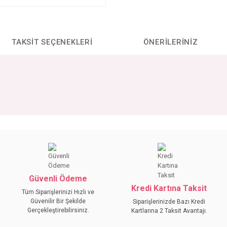
TAKSIT SEÇENEKLERI
ÖNERILERINIZ
da yetersiz gördüğünüz noktaları öneri formunu kullanarak tarafımıza iletebilirs
Bu ürüne ilk yorumu siz yapın!
YORUM YAZ
Güvenli Ödeme
Kredi Kartına Taksit
Tüm Siparişlerinizi Hızlı ve
Güvenilir Bir Şekilde
Siparişlerinizde Bazı Kredi
Gerçekleştirebilirsiniz.
Kartlarına 2 Taksit Avantajı.