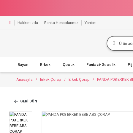
Hakkımızda
Banka Hesaplarımız
Yardım
Bayan
Erkek
Çocuk
Fantazi-Gecelik
Pi
Anasayfa
Erkek Çorap
Erkek Çorap
PANDA P08 ERKEK B
GERI DÖN