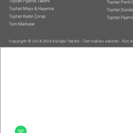
Toptan Pijama Takımı
Toptan Penti 
Toptan Mayo & Haşema
Toptan Dünda
Toptan Kadın Çorap
Toptan Pijamo
Tüm Markalar
Copyright © 2014-2024 Kuloğlu Tekstil - Tüm hakları saklıdır.- Tüm kre