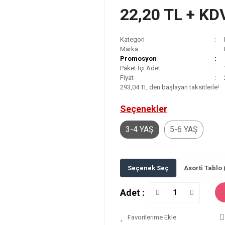
22,20 TL + KD
Kategori
Marka
Promosyon
Paket İçi Adet:
Fiyat
293,04 TL den başlayan taksitlerle!
Seçenekler
3-4 YAŞ
5-6 YAŞ
Seçenek Seç
Asorti Tablo 
Adet :