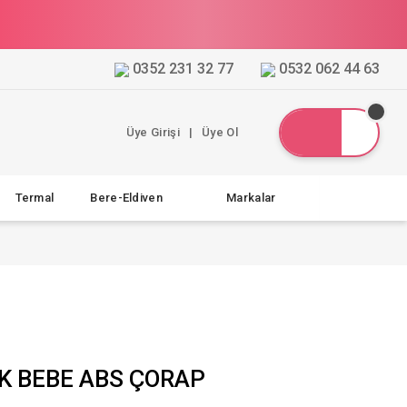
0352 231 32 77
0532 062 44 63
Üye Girişi
|
Üye Ol
Termal
Bere-Eldiven
Markalar
K BEBE ABS ÇORAP