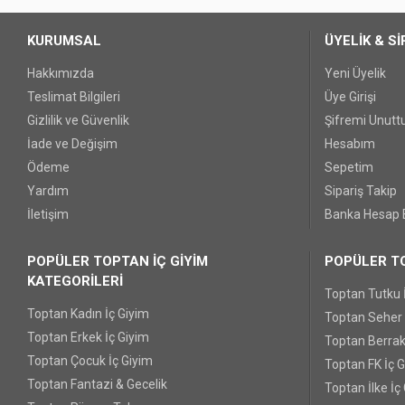
KURUMSAL
ÜYELİK & Sİ
Hakkımızda
Yeni Üyelik
Teslimat Bilgileri
Üye Girişi
Gizlilik ve Güvenlik
Şifremi Unut
İade ve Değişim
Hesabım
Ödeme
Sepetim
Yardım
Sipariş Takip
İletişim
Banka Hesap B
POPÜLER TOPTAN İÇ GİYİM
POPÜLER TO
KATEGORİLERİ
Toptan Tutku 
Toptan Kadın İç Giyim
Toptan Seher Y
Toptan Erkek İç Giyim
Toptan Berrak
Toptan Çocuk İç Giyim
Toptan FK İç 
Toptan Fantazi & Gecelik
Toptan İlke İç