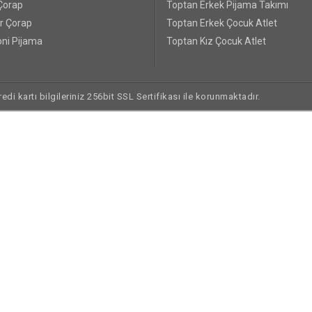
Çorap
Toptan Erkek Pijama Takımı
r Çorap
Toptan Erkek Çocuk Atlet
ni Pijama
Toptan Kız Çocuk Atlet
di kartı bilgileriniz 256bit SSL Sertifikası ile korunmaktadır.