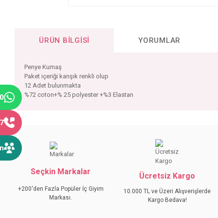
ÜRÜN BILGISI
YORUMLAR
Penye Kumaş
Paket içeriği karışık renkli olup
12 Adet bulunmakta
%72 coton+% 25 polyester +%3 Elastan
40
77
Bu ürünün fiyat bilgisi, resim, ürün açıklamalarında ve diğer konular
Görüş ve önerileriniz için teşekkür ederiz.
ın
Ürün resmi kalitesiz, bozuk veya görüntülenemiyor.
Seçkin Markalar
Ürün açıklamasında eksik bilgiler bulunuyor.
Ücretsiz Kargo
Ürün bilgilerinde hatalar bulunuyor.
+200'den Fazla Popüler İç Giyim
10.000 TL ve Üzeri Alışverişlerde
Markası.
Ürün fiyatı diğer sitelerden daha pahalı.
Kargo Bedava!
Bu ürüne benzer farklı alternatifler olmalı.