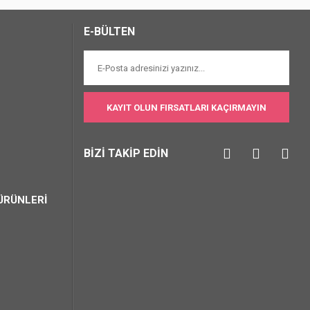
E-BÜLTEN
KAYIT OLUN FIRSATLARI KAÇIRMAYIN
BİZİ TAKİP EDİN
ÜRÜNLERİ