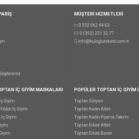
PARİŞ
MÜŞTERİ HİZMETLERİ
0 532 062 44 63
0 (352) 231 32 77
GÖNDER
tum
info@kuloglutekstil.com.tr
ilgilerimiz
PTAN İÇ GİYİM MARKALARI
POPÜLER TOPTAN İÇ GİYİM 
İç Giyim
Toptan Sütyen
ıldızı İç Giyim
Toptan Kadın Atlet
 İç Giyim
Toptan Kadın Pijama Takımı
Giyim
Toptan Erkek Atlet
 Giyim
Toptan Erkek Boxer