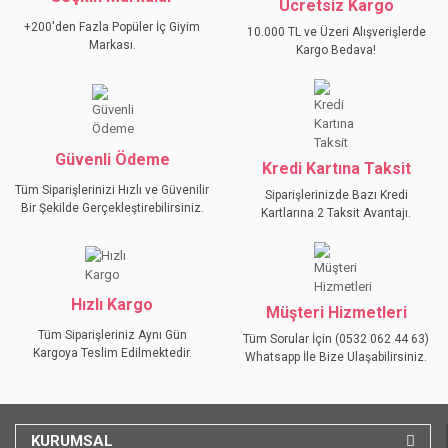
YORUM YAZ
Ücretsiz Kargo
Ürün resmi kalitesiz, bozuk veya görüntülenemiyor.
+200'den Fazla Popüler İç Giyim
10.000 TL ve Üzeri Alışverişlerde
Ürün açıklamasında eksik bilgiler bulunuyor.
Markası.
Kargo Bedava!
Ürün bilgilerinde hatalar bulunuyor.
Ürün fiyatı diğer sitelerden daha pahalı.
Bu ürüne benzer farklı alternatifler olmalı.
Güvenli Ödeme
Kredi Kartına Taksit
Tüm Siparişlerinizi Hızlı ve Güvenilir
Siparişlerinizde Bazı Kredi
Bir Şekilde Gerçekleştirebilirsiniz.
Kartlarına 2 Taksit Avantajı.
GÖNDER
Hızlı Kargo
Müşteri Hizmetleri
Tüm Siparişleriniz Aynı Gün
Tüm Sorular İçin (0532 062 44 63)
Kargoya Teslim Edilmektedir.
Whatsapp İle Bize Ulaşabilirsiniz.
KURUMSAL