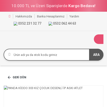
10.000 TL ve Üzeri Siparişlerde
Kargo Bedava!
Hakkımızda
Banka Hesaplarımız
Yardım
0352 231 32 77
0532 062 44 63
ARA
GERI DÖN