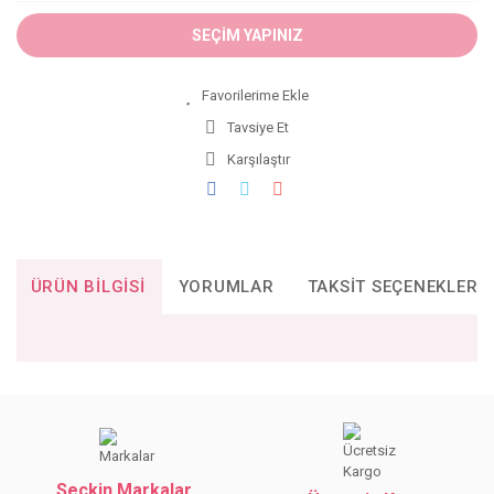
SEÇİM YAPINIZ
Tavsiye Et
Karşılaştır
ÜRÜN BILGISI
YORUMLAR
TAKSIT SEÇENEKLERI
Bu ürünün fiyat bilgisi, resim, ürün açıklamalarında ve diğer
konularda yetersiz gördüğünüz noktaları öneri formunu
Bu ürüne ilk yorumu siz yapın!
kullanarak tarafımıza iletebilirsiniz.
Görüş ve önerileriniz için teşekkür ederiz.
Seçkin Markalar