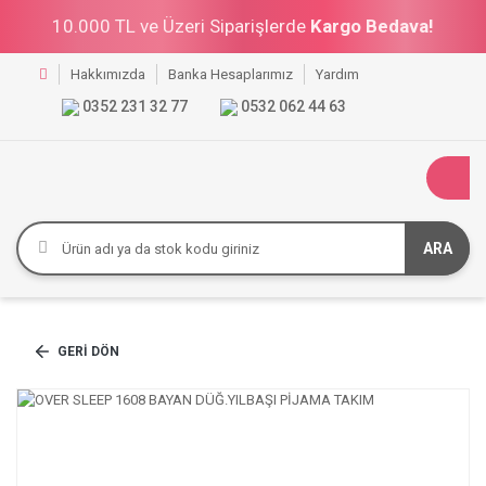
10.000 TL ve Üzeri Siparişlerde
Kargo Bedava!
Hakkımızda
Banka Hesaplarımız
Yardım
0352 231 32 77
0532 062 44 63
ARA
GERI DÖN