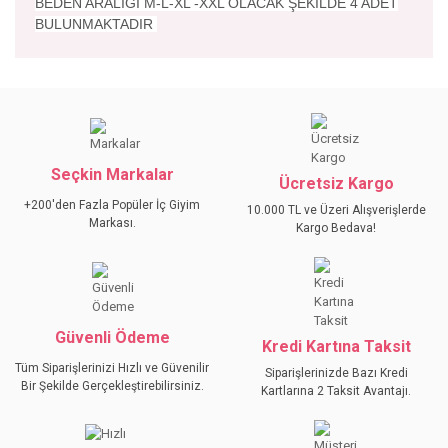
BEDEN ARALIĞI M-L-XL -XXL OLACAK ŞEKİLDE 4 ADET
BULUNMAKTADIR
Bu ürünün fiyat bilgisi, resim, ürün açıklamalarında ve diğer
konularda yetersiz gördüğünüz noktaları öneri formunu
Bu ürüne ilk yorumu siz yapın!
kullanarak tarafımıza iletebilirsiniz.
Görüş ve önerileriniz için teşekkür ederiz.
Seçkin Markalar
YORUM YAZ
Ücretsiz Kargo
Ürün resmi kalitesiz, bozuk veya görüntülenemiyor.
+200'den Fazla Popüler İç Giyim
10.000 TL ve Üzeri Alışverişlerde
Ürün açıklamasında eksik bilgiler bulunuyor.
Markası.
Kargo Bedava!
Ürün bilgilerinde hatalar bulunuyor.
Ürün fiyatı diğer sitelerden daha pahalı.
Bu ürüne benzer farklı alternatifler olmalı.
Güvenli Ödeme
Kredi Kartına Taksit
Tüm Siparişlerinizi Hızlı ve Güvenilir
Siparişlerinizde Bazı Kredi
Bir Şekilde Gerçekleştirebilirsiniz.
Kartlarına 2 Taksit Avantajı.
GÖNDER