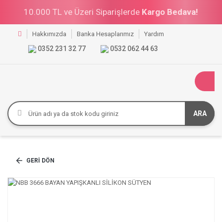
10.000 TL ve Üzeri Siparişlerde
Kargo Bedava!
Hakkımızda
Banka Hesaplarımız
Yardım
0352 231 32 77
0532 062 44 63
ARA
GERI DÖN