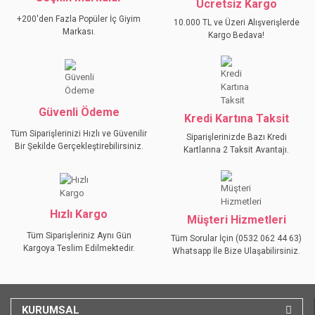
YORUM YAZ
Ücretsiz Kargo
Ürün resmi kalitesiz, bozuk veya görüntülenemiyor.
+200'den Fazla Popüler İç Giyim
10.000 TL ve Üzeri Alışverişlerde
Ürün açıklamasında eksik bilgiler bulunuyor.
Markası.
Kargo Bedava!
Ürün bilgilerinde hatalar bulunuyor.
Ürün fiyatı diğer sitelerden daha pahalı.
Bu ürüne benzer farklı alternatifler olmalı.
Güvenli Ödeme
Kredi Kartına Taksit
Tüm Siparişlerinizi Hızlı ve Güvenilir
Siparişlerinizde Bazı Kredi
Bir Şekilde Gerçekleştirebilirsiniz.
Kartlarına 2 Taksit Avantajı.
GÖNDER
Hızlı Kargo
Müşteri Hizmetleri
Tüm Siparişleriniz Aynı Gün
Tüm Sorular İçin (0532 062 44 63)
Kargoya Teslim Edilmektedir.
Whatsapp İle Bize Ulaşabilirsiniz.
KURUMSAL