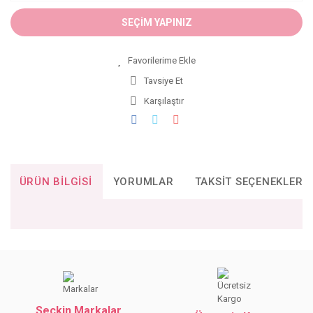
SEÇİM YAPINIZ
Tavsiye Et
Karşılaştır
ÜRÜN BILGISI
YORUMLAR
TAKSIT SEÇENEKLERI
Bu ürünün fiyat bilgisi, resim, ürün açıklamalarında ve diğer
konularda yetersiz gördüğünüz noktaları öneri formunu
Bu ürüne ilk yorumu siz yapın!
kullanarak tarafımıza iletebilirsiniz.
Görüş ve önerileriniz için teşekkür ederiz.
Seçkin Markalar