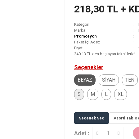
218,30 TL + K
Kategori
Marka
Promosyon
Paket İçi Adet:
Fiyat
240,13 TL den başlayan taksitlerle!
Seçenekler
BEYAZ
SİYAH
TEN
S
M
L
XL
Seçenek Seç
Asorti Tablo 
Adet :