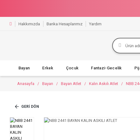
Hakkımızda
Banka Hesaplarımız
Yardım
Bayan
Erkek
Çocuk
Fantazi-Gecelik
Pi
Anasayfa
Bayan
Bayan Atlet
Kalın Askılı Atlet
NBB 24
GERI DÖN