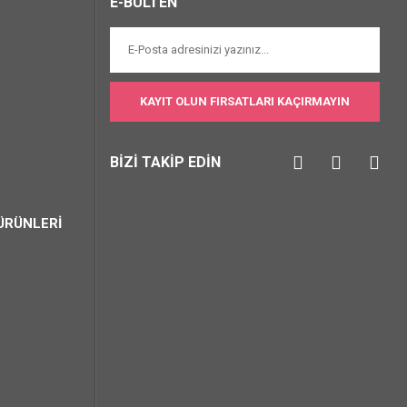
E-BÜLTEN
KAYIT OLUN FIRSATLARI KAÇIRMAYIN
BİZİ TAKİP EDİN
ÜRÜNLERİ