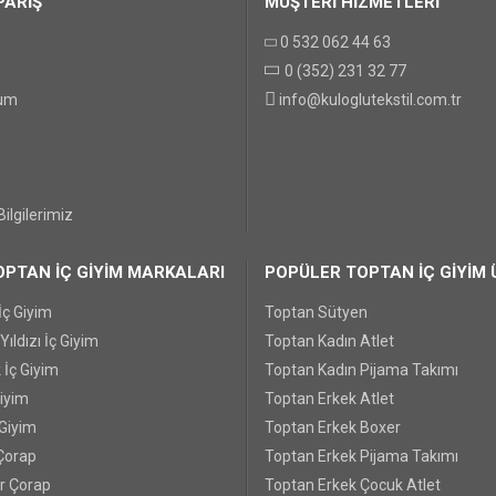
PARİŞ
MÜŞTERİ HİZMETLERİ
0 532 062 44 63
0 (352) 231 32 77
GÖNDER
tum
info@kuloglutekstil.com.tr
ilgilerimiz
PTAN İÇ GİYİM MARKALARI
POPÜLER TOPTAN İÇ GİYİM 
İç Giyim
Toptan Sütyen
ıldızı İç Giyim
Toptan Kadın Atlet
 İç Giyim
Toptan Kadın Pijama Takımı
Giyim
Toptan Erkek Atlet
 Giyim
Toptan Erkek Boxer
Çorap
Toptan Erkek Pijama Takımı
r Çorap
Toptan Erkek Çocuk Atlet