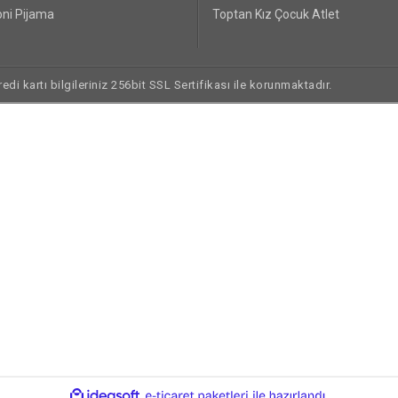
ni Pijama
Toptan Kız Çocuk Atlet
di kartı bilgileriniz 256bit SSL Sertifikası ile korunmaktadır.
ile
ideasoft
e-