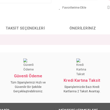
TAKSIT SEÇENEKLERI
ÖNERILERINIZ
da yetersiz gördüğünüz noktaları öneri formunu kullanarak tarafımıza iletebilirs
Bu ürüne ilk yorumu siz yapın!
YORUM YAZ
Güvenli Ödeme
Kredi Kartına Taksit
Tüm Siparişlerinizi Hızlı ve
Güvenilir Bir Şekilde
Siparişlerinizde Bazı Kredi
Gerçekleştirebilirsiniz.
Kartlarına 2 Taksit Avantajı.