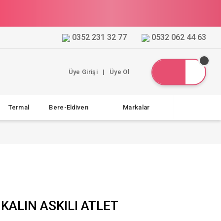
0352 231 32 77
0532 062 44 63
Üye Girişi
|
Üye Ol
Termal
Bere-Eldiven
Markalar
KALIN ASKILI ATLET