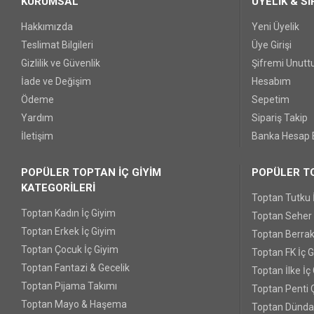
KURUMSAL
ÜYELİK & Sİ
Hakkımızda
Yeni Üyelik
Teslimat Bilgileri
Üye Girişi
Gizlilik ve Güvenlik
Şifremi Unut
İade ve Değişim
Hesabım
Ödeme
Sepetim
Yardım
Sipariş Takip
İletişim
Banka Hesap B
POPÜLER TOPTAN İÇ GİYİM
POPÜLER TO
KATEGORİLERİ
Toptan Tutku 
Toptan Kadın İç Giyim
Toptan Seher Y
Toptan Erkek İç Giyim
Toptan Berrak
Toptan Çocuk İç Giyim
Toptan FK İç 
Toptan Fantazi & Gecelik
Toptan İlke İç
Toptan Pijama Takımı
Toptan Penti 
Toptan Mayo & Haşema
Toptan Dünda