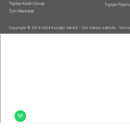
Toptan Kadın Çorap
Toptan Pijamo
Tüm Markalar
Copyright © 2014-2024 Kuloğlu Tekstil - Tüm hakları saklıdır.- Tüm kre