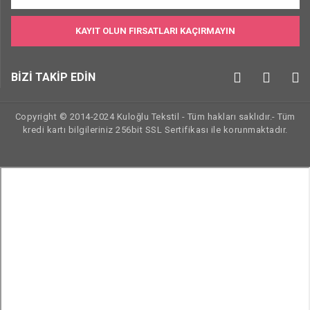
KAYIT OLUN FIRSATLARI KAÇIRMAYIN
BİZİ TAKİP EDİN
Copyright © 2014-2024 Kuloğlu Tekstil - Tüm hakları saklıdır.- Tüm
kredi kartı bilgileriniz 256bit SSL Sertifikası ile korunmaktadır.