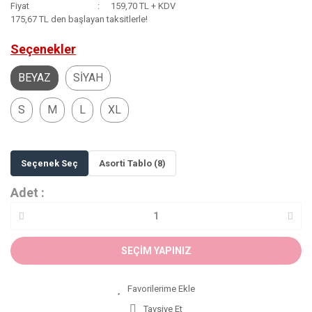
Fiyat
159,70 TL + KDV
175,67 TL den başlayan taksitlerle!
Seçenekler
BEYAZ
SİYAH
S
M
L
XL
Seçenek Seç
Asorti Tablo (8)
Adet :
SEÇİM YAPINIZ
Tavsiye Et