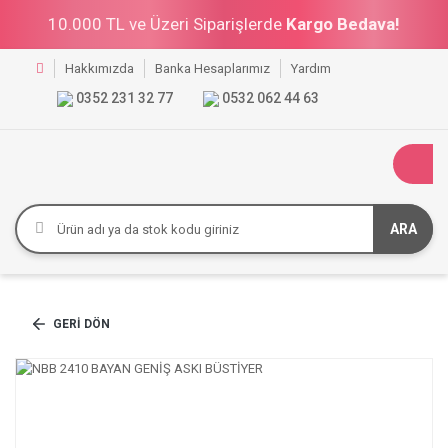
10.000 TL ve Üzeri Siparişlerde
Kargo Bedava!
Hakkımızda
Banka Hesaplarımız
Yardım
0352 231 32 77
0532 062 44 63
ARA
GERI DÖN